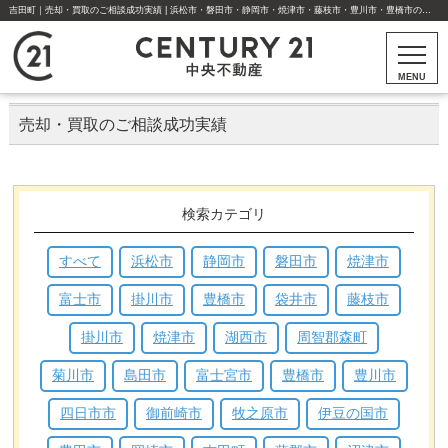
吉田町｜売却・買取のご相談成功実績 | 浜松市・磐田市・静岡市・焼津市・藤枝市・豊川市・豊橋市の不動産はセンチュリー21中央不動産
MENU
売却・買取のご相談成功実績
検索カテゴリ
すべて
浜松市
静岡市
磐田市
焼津市
富士市
掛川市
豊橋市
袋井市
藤枝市
掛川市
焼津市
湖西市
周智郡森町
菊川市
島田市
富士宮市
豊橋市
豊川市
四日市市
御前崎市
牧之原市
伊豆の国市