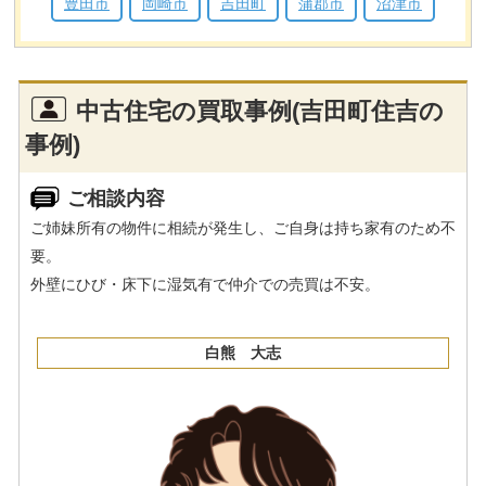
豊田市
岡崎市
吉田町
蒲郡市
沼津市
中古住宅の買取事例(吉田町住吉の
事例)
ご相談内容
ご姉妹所有の物件に相続が発生し、ご自身は持ち家有のため不
要。
外壁にひび・床下に湿気有で仲介での売買は不安。
白熊 大志