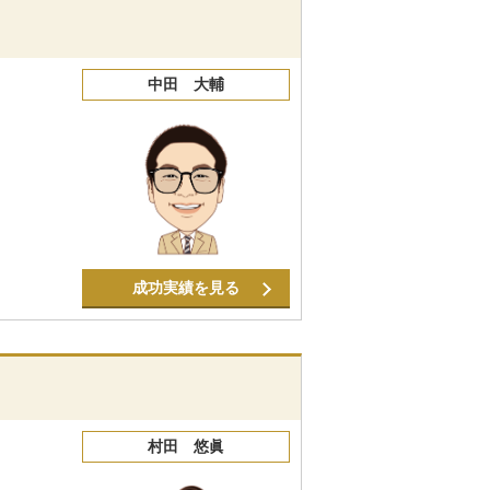
中田 大輔
成功実績を見る
村田 悠眞