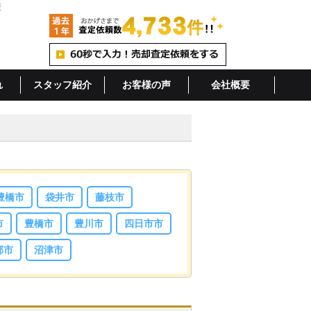
産
れ
スタッフ紹介
お客様の声
会社概要
豊橋市
袋井市
藤枝市
市
豊橋市
豊川市
四日市市
郡市
沼津市