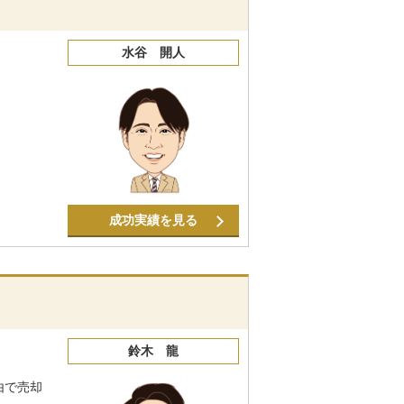
水谷 開人
成功実績を見る
鈴木 龍
由で売却