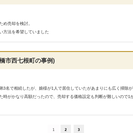
ため売却を検討。
い方法を希望していました
橋市西七根町の事例)
弟3名で相続したが、娘様が1人で居住していたがあまりにも広く掃除が
た時がかなり高額だったので、売却する価格設定も判断が難しいので1
1
2
3