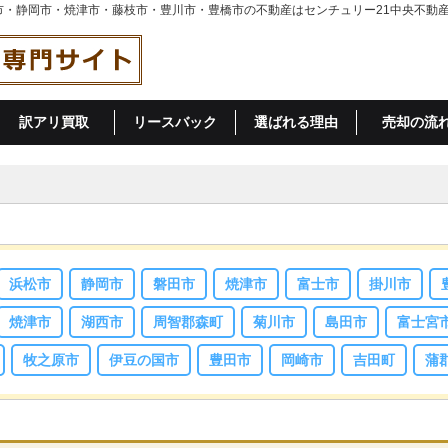
田市・静岡市・焼津市・藤枝市・豊川市・豊橋市の不動産はセンチュリー21中央不動
訳アリ買取
リースバック
選ばれる理由
売却の流
浜松市
静岡市
磐田市
焼津市
富士市
掛川市
焼津市
湖西市
周智郡森町
菊川市
島田市
富士宮
牧之原市
伊豆の国市
豊田市
岡崎市
吉田町
蒲