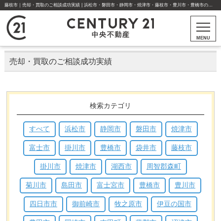
藤枝市｜売却・買取のご相談成功実績 | 浜松市・磐田市・静岡市・焼津市・藤枝市・豊川市・豊橋市の不動産はセンチュリー21中央不動産
MENU
売却・買取のご相談成功実績
検索カテゴリ
すべて
浜松市
静岡市
磐田市
焼津市
富士市
掛川市
豊橋市
袋井市
藤枝市
掛川市
焼津市
湖西市
周智郡森町
菊川市
島田市
富士宮市
豊橋市
豊川市
四日市市
御前崎市
牧之原市
伊豆の国市