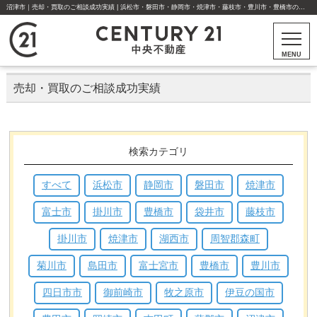
沼津市｜売却・買取のご相談成功実績 | 浜松市・磐田市・静岡市・焼津市・藤枝市・豊川市・豊橋市の不動産はセンチュリー21中央不動産
MENU
売却・買取のご相談成功実績
検索カテゴリ
すべて
浜松市
静岡市
磐田市
焼津市
富士市
掛川市
豊橋市
袋井市
藤枝市
掛川市
焼津市
湖西市
周智郡森町
菊川市
島田市
富士宮市
豊橋市
豊川市
四日市市
御前崎市
牧之原市
伊豆の国市