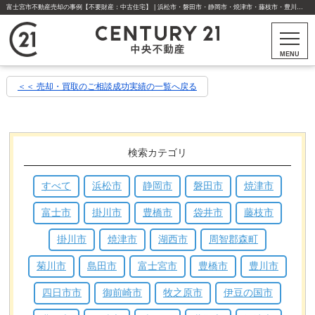
富士宮市不動産売却の事例【不要財産：中古住宅】 | 浜松市・磐田市・静岡市・焼津市・藤枝市・豊川市・豊橋市の不動産はセンチュリー21中央不動産
MENU
＜＜ 売却・買取のご相談成功実績の一覧へ戻る
検索カテゴリ
すべて
浜松市
静岡市
磐田市
焼津市
富士市
掛川市
豊橋市
袋井市
藤枝市
掛川市
焼津市
湖西市
周智郡森町
菊川市
島田市
富士宮市
豊橋市
豊川市
四日市市
御前崎市
牧之原市
伊豆の国市