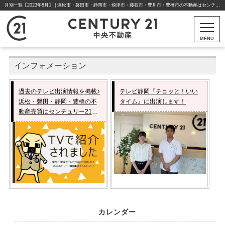
月別一覧【2023年8月】 | 浜松市・磐田市・静岡市・焼津市・藤枝市・豊川市・豊橋市の不動産はセンチュリー21中央不動産
MENU
インフォメーション
過去のテレビ出演情報を掲載♪
テレビ静岡『チョッと！いい
浜松・磐田・静岡・豊橋の不
タイム』に出演します！
動産売買はセンチュリー21中
央不動産へおまかせくださ
い！
カレンダー