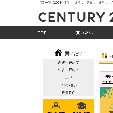
月別一覧【2023年5月】 | 浜松市・磐田市・静岡
TOP
買いたい
買いたい
新築一戸建て
中古一戸建て
ご契約
土地
ました
マンション
投資物件