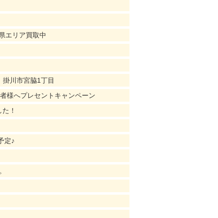
知県エリア買取中
｜掛川市宮脇1丁目
店者様へプレセントキャンペーン
した！
予定♪
。