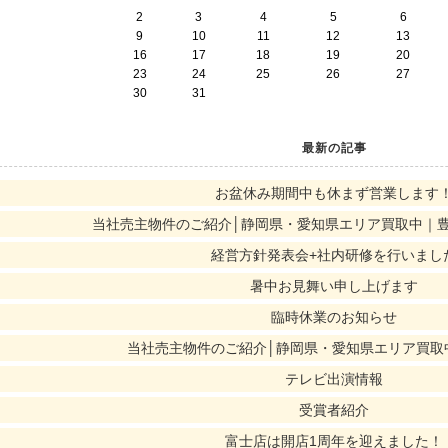
2
3
4
5
6
9
10
11
12
13
16
17
18
19
20
23
24
25
26
27
30
31
最新の記事
お盆休み期間中も休まず営業します
当社売主物件のご紹介│静岡県・愛知県エリア買取中｜
経営方針発表会+社内研修を行いまし
暑中お見舞い申し上げます
臨時休業のお知らせ
当社売主物件のご紹介│静岡県・愛知県エリア買取
テレビ出演情報
受賞者紹介
富士店は開店1周年を迎えました！