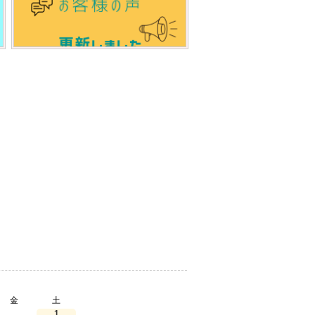
金
土
1