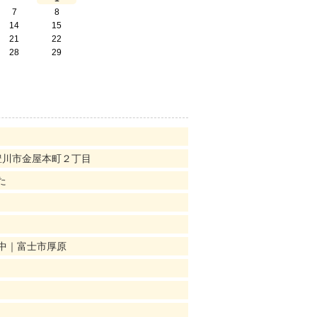
7
8
14
15
21
22
28
29
！
豊川市金屋本町２丁目
た
中｜富士市厚原