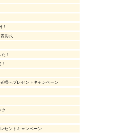
日！
ー表彰式
した！
定！
店者様へプレセントキャンペーン
ック
プレセントキャンペーン