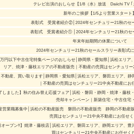
テレビ出演のおしらせ【1/8（水）放送 Daiichi TV 
新年のご挨拶【1/5より営業スタート
表彰式 受賞者紹介②│2024年センチュリー21秋の
表彰式 受賞者紹介① │2024年センチュリー21秋の
年末年始期間の休業について
2024年センチュリー21秋のセールスラリー表彰式
000万円以下中古住宅特集ページのおしらせ│静岡県・愛知県│浜松エリ
リア、焼津・藤枝エリアの不動産版売｜不動産の売買はセンチュリー
リ不動産、買い取ります│静岡県・愛知県│浜松エリア、磐田エリア、静
｜不動産の売買はセンチュリー21中央不動産にお
了しました】秋の住み替え応援フェア│浜松・磐田・静岡・焼津・藤枝
売却キャンペーン｜新築住宅・中古住宅
産営業職募集中│浜松の不動産販売 磐田の不動産販売 静岡の不動産
売買はセンチュリー21中央不動産にお任せ
日オープン‼】焼津・藤枝店│浜松エリア、磐田エリア、静岡エリア、豊
買はセンチュリー21中央不動産にお任せく