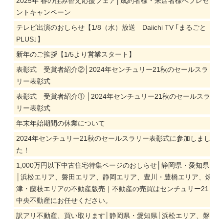
2025年 春の住み替え応援フェア│成約者様・来店者様へプレセ
ントキャンペーン
テレビ出演のおしらせ【1/8（水）放送 Daiichi TV ｢まるごと
PLUS｣】
新年のご挨拶【1/5より営業スタート】
表彰式 受賞者紹介②│2024年センチュリー21秋のセールスラ
リー表彰式
表彰式 受賞者紹介① │2024年センチュリー21秋のセールスラ
リー表彰式
年末年始期間の休業について
2024年センチュリー21秋のセールスラリー表彰式に参加しまし
た！
1,000万円以下中古住宅特集ページのおしらせ│静岡県・愛知県
│浜松エリア、磐田エリア、静岡エリア、豊川・豊橋エリア、焼
津・藤枝エリアの不動産版売｜不動産の売買はセンチュリー21
中央不動産にお任せください。
訳アリ不動産、買い取ります│静岡県・愛知県│浜松エリア、磐