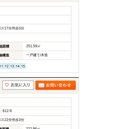
ス17分停歩3分
251.59㎡
地面積
一戸建て/木造
物構造
612-9
ス22分停歩3分
222.96㎡