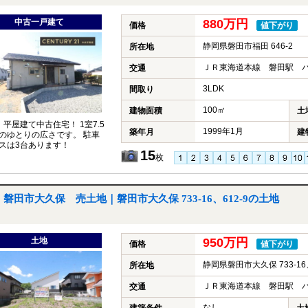
中古一戸建て
880万円
価格
値下がり
静岡県磐田市福田 646-2
所在地
ＪＲ東海道本線 磐田駅 バ
交通
3LDK
間取り
100㎡
建物面積
土
、平屋建て中古住宅！ 1室7.5
1999年1月
築年月
建
のゆとりの広さです。 駐車
スは3台あります！
15
枚
磐田市大久保 売土地｜磐田市大久保 733-16、612-9の土地
土地
950万円
価格
値下がり
静岡県磐田市大久保 733-16、
所在地
ＪＲ東海道本線 磐田駅 バ
交通
なし