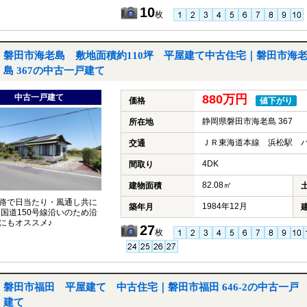
10
枚
磐田市海老島 敷地面積約110坪 平屋建て中古住宅｜磐田市海
島 367の中古一戸建て
中古一戸建て
880万円
価格
値下がり
静岡県磐田市海老島 367
所在地
ＪＲ東海道本線 浜松駅 バ
交通
4DK
間取り
82.08㎡
建物面積
路で日当たり・風通し共に
1984年12月
築年月
 国道150号線沿いのため沿
にもオススメ♪
27
枚
磐田市福田 平屋建て 中古住宅｜磐田市福田 646-2の中古一戸
建て