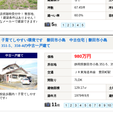
建築条件
土
67.45坪
坪数
坪
請求随時受付中！ 整形地、
60.0%
建ぺい率
容
坪！建築条件はありません！
なメーカーで建築できます♪
5
枚
子育てしやすい環境です 磐田市小島 中古住宅｜磐田市小島
351-5、350-4の中古一戸建て
中古一戸建て
980万円
価格
静岡県磐田市小島 351-5、35
所在地
ＪＲ東海道本線 豊田町駅 
交通
7LDK
間取り
129.17㎡
建物面積
土
校徒歩圏内！子育てしやす
1979年9月
築年月
建
です♪
11
枚