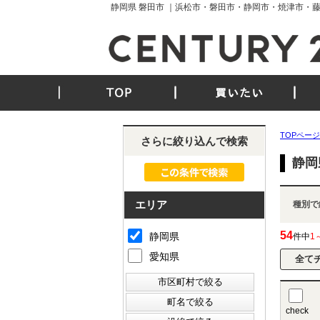
静岡県 磐田市 ｜浜松市・磐田市・静岡市・焼津市・
TOP
買いたい
TOPページ
さらに絞り込んで検索
静岡
エリア
種別で
54
静岡県
件中
1
愛知県
check