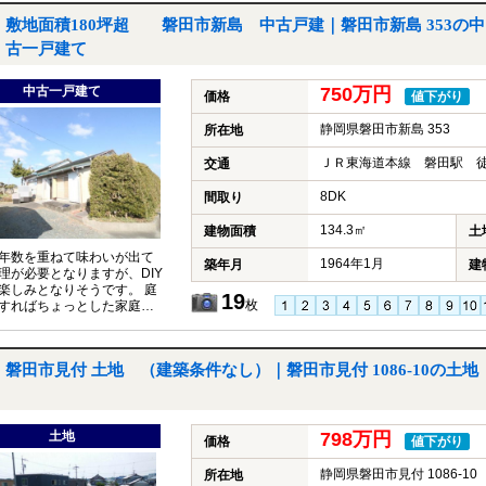
敷地面積180坪超 磐田市新島 中古戸建｜磐田市新島 353の中
古一戸建て
中古一戸建て
750万円
価格
値下がり
静岡県磐田市新島 353
所在地
ＪＲ東海道本線 磐田駅 徒
交通
8DK
間取り
134.3㎡
建物面積
土
年数を重ねて味わいが出て
1964年1月
築年月
建
理が必要となりますが、DIY
楽しみとなりそうです。 庭
19
枚
すればちょっとした家庭菜
しめますよ。
磐田市見付 土地 （建築条件なし）｜磐田市見付 1086-10の土地
土地
798万円
価格
値下がり
静岡県磐田市見付 1086-10
所在地