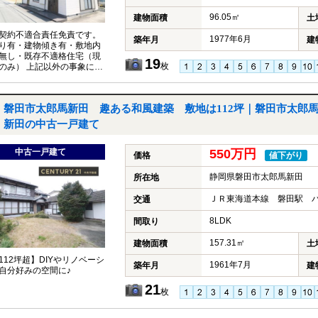
96.05㎡
建物面積
土
契約不適合責任免責です。
1977年6月
築年月
建
り有・建物傾き有・敷地内
無し・既存不適格住宅（現
19
枚
のみ） 上記以外の事象につ
免責とさせていただきま
磐田市太郎馬新田 趣ある和風建築 敷地は112坪｜磐田市太郎
新田の中古一戸建て
中古一戸建て
550万円
価格
値下がり
静岡県磐田市太郎馬新田
所在地
ＪＲ東海道本線 磐田駅 バ
交通
8LDK
間取り
157.31㎡
建物面積
土
112坪超】DIYやリノベーシ
1961年7月
築年月
建
自分好みの空間に♪
21
枚