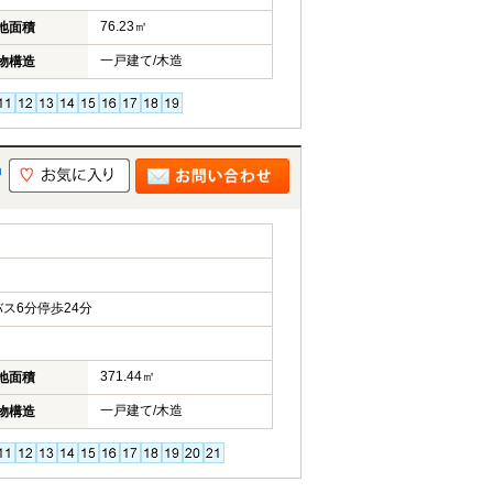
76.23㎡
地面積
一戸建て/木造
物構造
馬
ス6分停歩24分
371.44㎡
地面積
一戸建て/木造
物構造