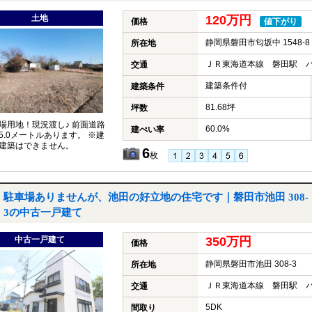
土地
120万円
価格
値下がり
静岡県磐田市匂坂中 1548-8
所在地
ＪＲ東海道本線 磐田駅 バ
交通
建築条件付
建築条件
81.68坪
坪数
場用地！現況渡し♪ 前面道路
60.0%
建ぺい率
5.0メートルあります。 ※建
建築はできません。
6
枚
駐車場ありませんが、池田の好立地の住宅です｜磐田市池田 308-
3の中古一戸建て
中古一戸建て
350万円
価格
静岡県磐田市池田 308-3
所在地
ＪＲ東海道本線 磐田駅 バ
交通
5DK
間取り