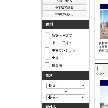
種別
新築一戸建て
中古一戸建て
資材置
は幅員
中古マンション
築物の
土地
投資用
check
価格
～
駅徒歩