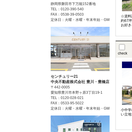
静岡県磐田市下万能152番地
TEL：0120-390-540
FAX：0538-39-0503
☆資料
定休日：火曜・水曜・年末年始・GW
約67
お好き
check
センチュリー21
中央不動産株式会社 豊川・豊橋店
〒442-0005
愛知県豊川市本野ヶ原3丁目19-1
TEL：0120-028-021
FAX：0533-95-5022
定休日：火曜・水曜・年末年始・GW
小中学
い立地