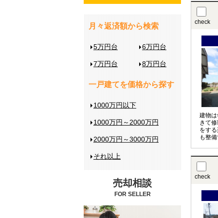
check
月々返済額から検索
5万円台
6万円台
7万円台
8万円台
一戸建てを価格から探す
1000万円以下
建物は
1000万円～2000万円
きて修
をする
も整備
2000万円～3000万円
園も楽
それ以上
check
売却相談
FOR SELLER