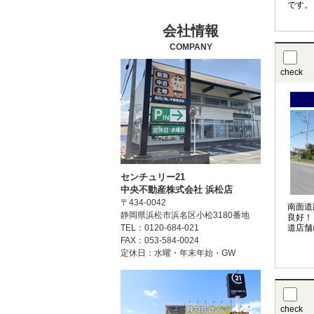
です。
会社情報
COMPANY
check
センチュリー21
中央不動産株式会社 浜松店
〒434-0042
南面道
静岡県浜松市浜名区小松3180番地
良好！
TEL：0120-684-021
道店舗
FAX：053-584-0024
定休日：水曜・年末年始・GW
check