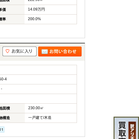
地面積
14.09万円
単価
200.0%
積率
0-4
-
230.00㎡
地面積
一戸建て/木造
物構造