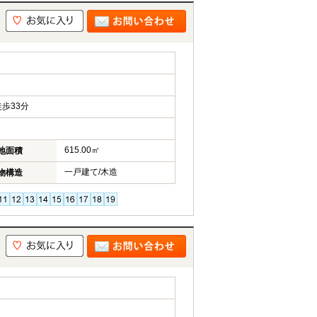
歩33分
615.00㎡
地面積
一戸建て/木造
物構造