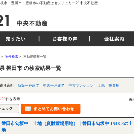
藤枝市・豊川市・豊橋市の不動産はセンチュリー21中央不動産
売りたい
お客様の声
会社案内
>
物件検索
>
不動産情報一覧
県 磐田市 の検索結果一覧
絞り込む
新築一戸建て
中古一戸建て
中古マンション
土地
投資用
～20
件を表示
表
磐田市匂坂中 土地（資財置場用地）｜磐田市匂坂中 1548-8の土
地