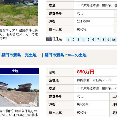
ＪＲ東海道本線 磐田駅 徒
交通
なし
建築条件
111.04坪
坪数
60.0%
建ぺい率
見付エリア！ 建築条件はあ
ん。 お好きなメーカーで建
11
です♪
枚
磐田市新島 売土地 ｜磐田市新島 730-2の土地
土地
850万円
価格
静岡県磐田市新島 730-2
所在地
ＪＲ東海道本線 磐田駅 バ
交通
なし
建築条件
土
68.06坪
坪数
坪
売主物件】建築条件無しの
60.0%
建ぺい率
容
です。68坪のゆとりの敷地