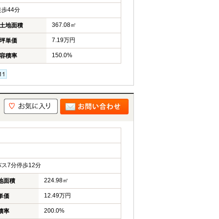
歩44分
367.08㎡
土地面積
7.19万円
坪単価
150.0%
容積率
ス7分停歩12分
224.98㎡
地面積
12.49万円
単価
200.0%
積率