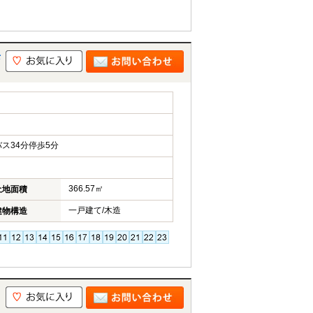
老
ス34分停歩5分
366.57㎡
土地面積
一戸建て/木造
建物構造