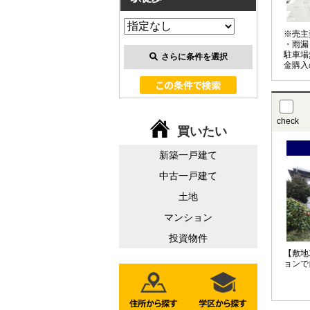
※売主
・雨漏
駐車場
さらに条件を選択
金購入
いても
す。
check
買いたい
新築一戸建て
中古一戸建て
土地
マンション
投資物件
【敷地
ョンで