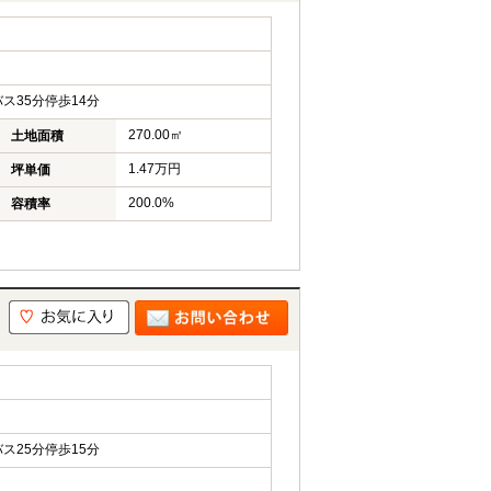
ス35分停歩14分
270.00㎡
土地面積
1.47万円
坪単価
200.0%
容積率
ス25分停歩15分