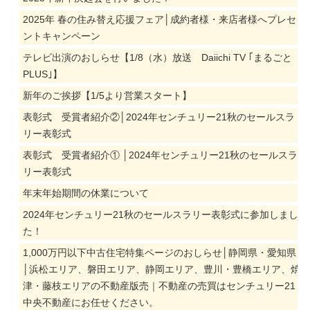
2025年 春の住み替え応援フェア│成約者様・来店者様へプレセ
ントキャンペーン
テレビ出演のおしらせ【1/8（水）放送 Daiichi TV ｢まるごと
PLUS｣】
新年のご挨拶【1/5より営業スタート】
表彰式 受賞者紹介②│2024年センチュリー21秋のセールスラ
リー表彰式
表彰式 受賞者紹介① │2024年センチュリー21秋のセールスラ
リー表彰式
年末年始期間の休業について
2024年センチュリー21秋のセールスラリー表彰式に参加しまし
た！
1,000万円以下中古住宅特集ページのおしらせ│静岡県・愛知県
│浜松エリア、磐田エリア、静岡エリア、豊川・豊橋エリア、焼
津・藤枝エリアの不動産版売｜不動産の売買はセンチュリー21
中央不動産にお任せください。