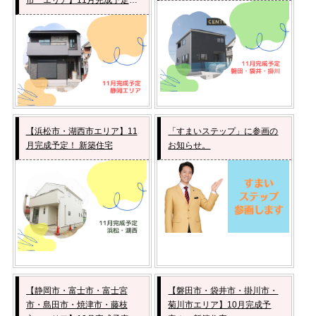
新築住宅
【浜松市・湖西市エリア】11
「すまいステップ」に参画の
月完成予定！ 新築住宅
お知らせ。
【静岡市・富士市・富士宮
【磐田市・袋井市・掛川市・
市・島田市・焼津市・藤枝
菊川市エリア】10月完成予