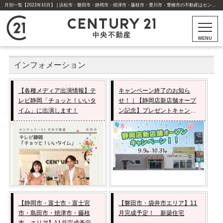
月別一覧【2022年10月】 | 浜松市・磐田市・静岡市・焼津市・藤枝市・豊川市・豊橋市の不動産はセンチュリー21中央不動産
MENU
インフォメーション
【各種メディア出演情報】テ
キャンペーン終了のお知ら
レビ静岡「チョッと！いいタ
せ！｜【静岡店新店舗オープ
イム」に出演します！
ン記念】プレゼントキャンペ
ーン♪
【静岡市・富士市・富士宮
【磐田市・袋井市エリア】11
市・島田市・焼津市・藤枝
月完成予定！ 新築住宅
市 エリア】11月完成予定！