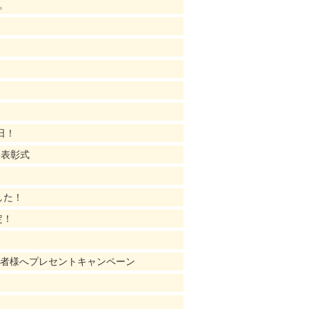
。
日！
ー表彰式
した！
定！
店者様へプレセントキャンペーン