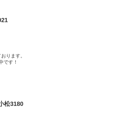
21
ております。
中です！
松3180