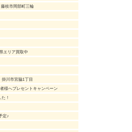
｜藤枝市岡部町三輪
知県エリア買取中
｜掛川市宮脇1丁目
店者様へプレセントキャンペーン
した！
予定♪