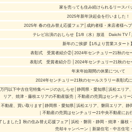
家を売っても住み続けられるリースバ
2025年新年決起会を行いました！
2025年 春の住み替え応援フェア│成約者様・来店者様へ
テレビ出演のおしらせ【1/8（水）放送 Daiichi TV 
新年のご挨拶【1/5より営業スタート
表彰式 受賞者紹介②│2024年センチュリー21秋の
表彰式 受賞者紹介① │2024年センチュリー21秋の
年末年始期間の休業について
2024年センチュリー21秋のセールスラリー表彰式
000万円以下中古住宅特集ページのおしらせ│静岡県・愛知県│浜松エリ
リア、焼津・藤枝エリアの不動産版売｜不動産の売買はセンチュリー
リ不動産、買い取ります│静岡県・愛知県│浜松エリア、磐田エリア、静
｜不動産の売買はセンチュリー21中央不動産にお
了しました】秋の住み替え応援フェア│浜松・磐田・静岡・焼津・藤枝
売却キャンペーン｜新築住宅・中古住宅