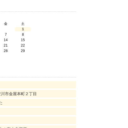
金
土
1
7
8
14
15
21
22
28
29
！
豊川市金屋本町２丁目
た