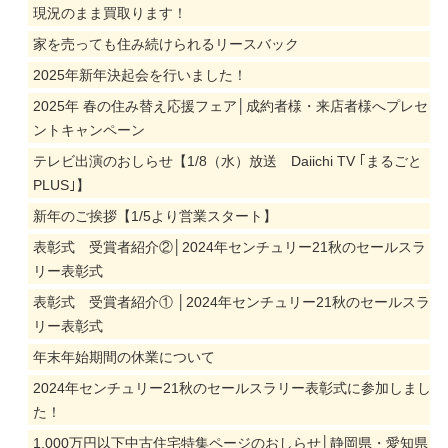
現況のまま買取ります！
家を売っても住み続けられるリースバック
2025年新年決起会を行いました！
2025年 春の住み替え応援フェア│成約者様・来店者様へプレセ
ントキャンペーン
テレビ出演のおしらせ【1/8（水）放送 Daiichi TV ｢まるごと
PLUS｣】
新年のご挨拶【1/5より営業スタート】
表彰式 受賞者紹介②│2024年センチュリー21秋のセールスラ
リー表彰式
表彰式 受賞者紹介① │2024年センチュリー21秋のセールスラ
リー表彰式
年末年始期間の休業について
2024年センチュリー21秋のセールスラリー表彰式に参加しまし
た！
1,000万円以下中古住宅特集ページのおしらせ│静岡県・愛知県