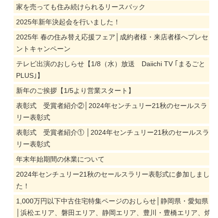
家を売っても住み続けられるリースバック
2025年新年決起会を行いました！
2025年 春の住み替え応援フェア│成約者様・来店者様へプレセ
ントキャンペーン
テレビ出演のおしらせ【1/8（水）放送 Daiichi TV ｢まるごと
PLUS｣】
新年のご挨拶【1/5より営業スタート】
表彰式 受賞者紹介②│2024年センチュリー21秋のセールスラ
リー表彰式
表彰式 受賞者紹介① │2024年センチュリー21秋のセールスラ
リー表彰式
年末年始期間の休業について
2024年センチュリー21秋のセールスラリー表彰式に参加しまし
た！
1,000万円以下中古住宅特集ページのおしらせ│静岡県・愛知県
│浜松エリア、磐田エリア、静岡エリア、豊川・豊橋エリア、焼