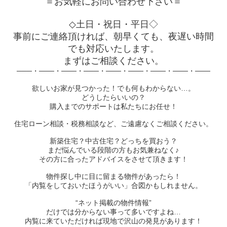
＝お気軽にお問い合わせ下さい＝
◇土日・祝日・平日◇
事前にご連絡頂ければ、朝早くても、夜遅い時間
でも対応いたします。
まずはご相談ください。
───・───・───・───・───・───・───・───・───
欲しいお家が見つかった！でも何もわからない…。
どうしたらいいの？
購入までのサポートは私たちにお任せ！
住宅ローン相談・税務相談など、ご遠慮なくご相談ください。
新築住宅？中古住宅？どっちを買おう？
まだ悩んでいる段階の方もお気兼ねなく♪
その方に合ったアドバイスをさせて頂きます！
物件探し中に目に留まる物件があったら！
「内覧をしておいたほうがいい」合図かもしれません。
“ネット掲載の物件情報”
だけでは分からない事って多いですよね…
内覧に来ていただければ現地で沢山の発見があります！