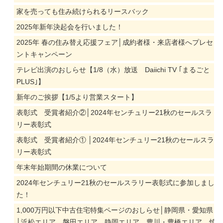
家を売っても住み続けられるリースバック
2025年新年決起会を行いました！
2025年 春の住み替え応援フェア│成約者様・来店者様へプレセ
ントキャンペーン
テレビ出演のおしらせ【1/8（水）放送 Daiichi TV ｢まるごと
PLUS｣】
新年のご挨拶【1/5より営業スタート】
表彰式 受賞者紹介②│2024年センチュリー21秋のセールスラ
リー表彰式
表彰式 受賞者紹介① │2024年センチュリー21秋のセールスラ
リー表彰式
年末年始期間の休業について
2024年センチュリー21秋のセールスラリー表彰式に参加しまし
た！
1,000万円以下中古住宅特集ページのおしらせ│静岡県・愛知県
│浜松エリア、磐田エリア、静岡エリア、豊川・豊橋エリア、焼