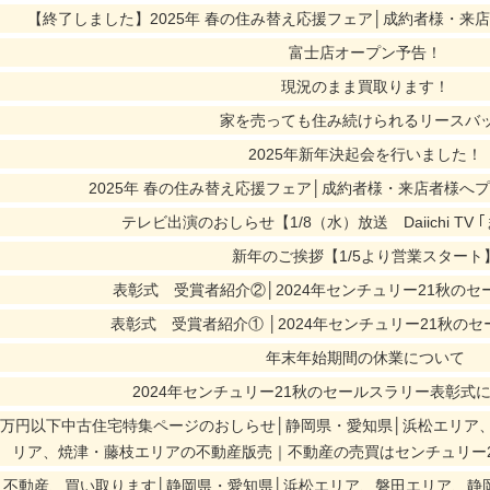
【終了しました】2025年 春の住み替え応援フェア│成約者様・来
富士店オープン予告！
現況のまま買取ります！
家を売っても住み続けられるリースバ
2025年新年決起会を行いました！
2025年 春の住み替え応援フェア│成約者様・来店者様へ
テレビ出演のおしらせ【1/8（水）放送 Daiichi TV 
新年のご挨拶【1/5より営業スタート
表彰式 受賞者紹介②│2024年センチュリー21秋の
表彰式 受賞者紹介① │2024年センチュリー21秋の
年末年始期間の休業について
2024年センチュリー21秋のセールスラリー表彰式
000万円以下中古住宅特集ページのおしらせ│静岡県・愛知県│浜松エリ
リア、焼津・藤枝エリアの不動産版売｜不動産の売買はセンチュリー
リ不動産、買い取ります│静岡県・愛知県│浜松エリア、磐田エリア、静