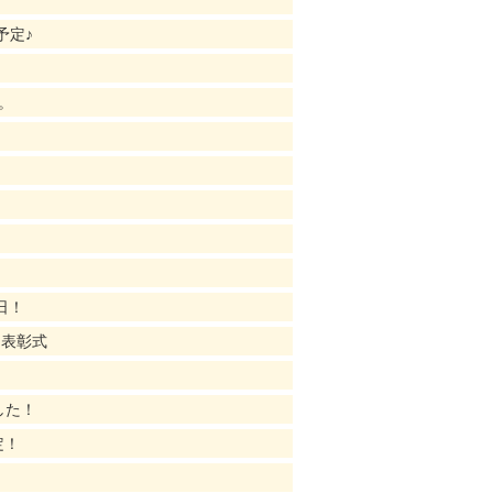
予定♪
。
日！
ー表彰式
した！
定！