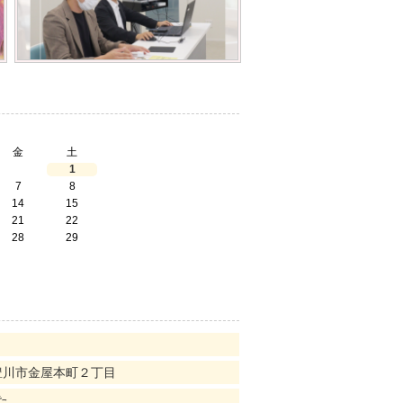
金
土
1
7
8
14
15
21
22
28
29
！
豊川市金屋本町２丁目
た