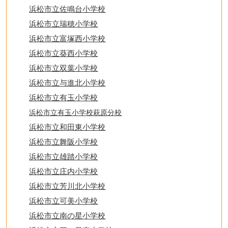
浜松市立佐鳴台小学校
浜松市立瑞穂小学校
浜松市立富塚西小学校
浜松市立葵西小学校
浜松市立双葉小学校
浜松市立与進北小学校
浜松市立有玉小学校
浜松市立有玉小学校萩原分校
浜松市立和田東小学校
浜松市立舞阪小学校
浜松市立雄踏小学校
浜松市立庄内小学校
浜松市立芳川北小学校
浜松市立可美小学校
浜松市立南の星小学校