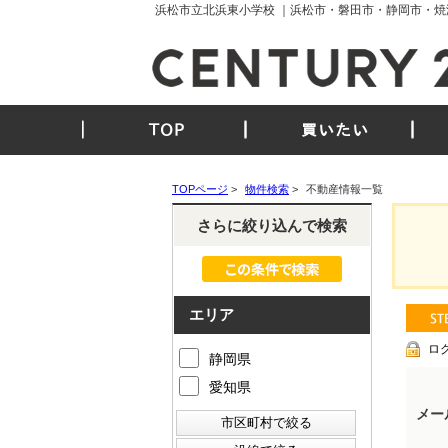
浜松市立北浜東小学校 ｜浜松市・磐田市・静岡市・焼
TOP
買いたい
TOPページ
>
物件検索
>
不動産情報一覧
さらに絞り込んで検索
エリア
ロ
静岡県
愛知県
メー