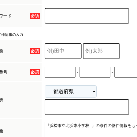
ワード
必須
客様情報の入力
前
必須
-
-
番号
必須
所
他