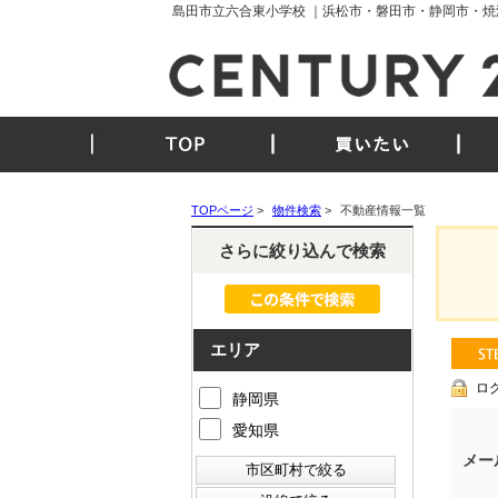
島田市立六合東小学校 ｜浜松市・磐田市・静岡市・焼
TOP
買いたい
TOPページ
>
物件検索
>
不動産情報一覧
さらに絞り込んで検索
エリア
ロ
静岡県
愛知県
メー