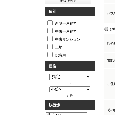
種別
パス
新築一戸建て
お
中古一戸建て
中古マンション
お名
土地
投資用
電話
価格
～
ご住
万円
駅徒歩
その