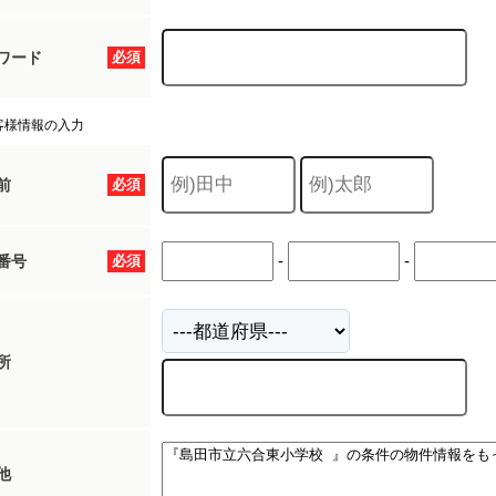
ワード
必須
客様情報の入力
前
必須
-
-
番号
必須
所
他