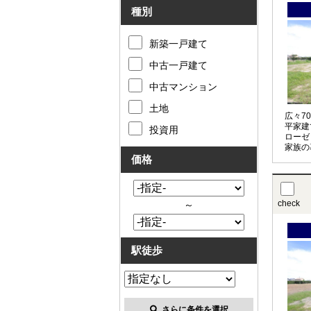
種別
新築一戸建て
中古一戸建て
中古マンション
土地
広々7
平家建
投資用
ローゼ
家族の
邸です
価格
check
～
駅徒歩
さらに条件を選択