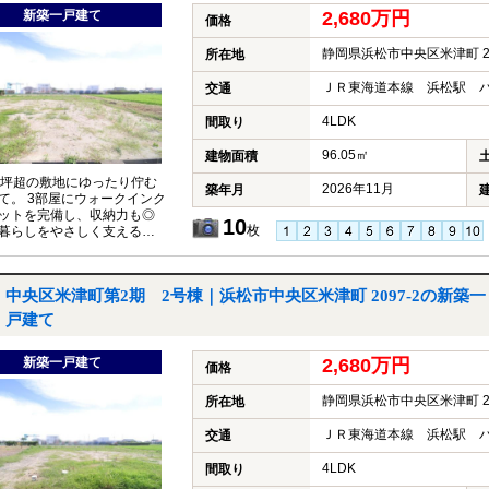
新築一戸建て
2,680万円
価格
静岡県浜松市中央区米津町 20
所在地
ＪＲ東海道本線 浜松駅 バ
交通
4LDK
間取り
96.05㎡
建物面積
0坪超の敷地にゆったり佇む
2026年11月
築年月
て。 3部屋にウォークインク
ットを完備し、収納力も◎
10
枚
暮らしをやさしく支える一
。
中央区米津町第2期 2号棟｜浜松市中央区米津町 2097-2の新築一
戸建て
新築一戸建て
2,680万円
価格
静岡県浜松市中央区米津町 20
所在地
ＪＲ東海道本線 浜松駅 バ
交通
4LDK
間取り