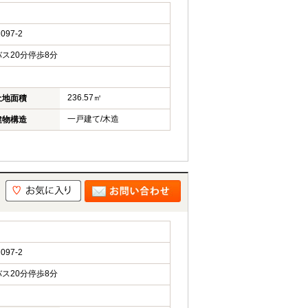
97-2
ス20分停歩8分
236.57㎡
土地面積
一戸建て/木造
建物構造
97-2
ス20分停歩8分