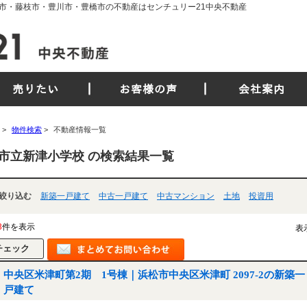
市・藤枝市・豊川市・豊橋市の不動産はセンチュリー21中央不動産
売りたい
お客様の声
会社案内
>
物件検索
>
不動産情報一覧
市立新津小学校 の検索結果一覧
絞り込む
新築一戸建て
中古一戸建て
中古マンション
土地
投資用
3
件を表示
表
中央区米津町第2期 1号棟｜浜松市中央区米津町 2097-2の新築一
戸建て