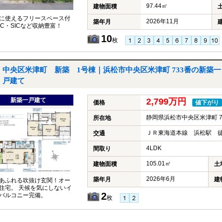
97.44㎡
建物面積
に使えるフリースペース付
2026年11月
築年月
IC・SICなど収納豊富！
10
枚
中央区米津町 新築 1号棟｜浜松市中央区米津町 733番の新築一
戸建て
新築一戸建て
2,799万円
価格
値下がり
静岡県浜松市中央区米津町 7
所在地
ＪＲ東海道本線 浜松駅 徒
交通
4LDK
間取り
105.01㎡
建物面積
土
2026年6月
築年月
建
あふれる吹抜け玄関！オー
住宅。 天候を気にしないイ
2
バルコニー完備。
枚