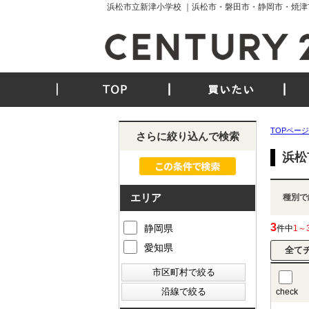
浜松市立新津小学校 ｜浜松市・磐田市・静岡市・焼津
TOP
買いたい
TOPページ
さらに絞り込んで検索
浜松
エリア
種別で
3
静岡県
件中
1～
愛知県
check