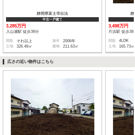
静岡県富士市伝法
静
中古一戸建て
3,285万円
3,498万円
入山瀬駅 徒歩38分
片浜駅 徒歩38
4LDK
間取
それ以上
築年
2006年
間取
土地
326.49㎡
建物
211.63㎡
土地
165.73㎡
広さの近い物件はこちら