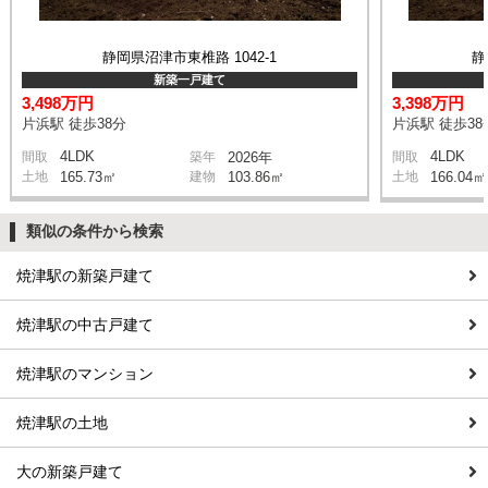
静岡県沼津市東椎路 1042-1
静
新築一戸建て
3,498万円
3,398万円
片浜駅 徒歩38分
片浜駅 徒歩38
4LDK
4LDK
間取
築年
2026年
間取
土地
165.73㎡
建物
103.86㎡
土地
166.04㎡
類似の条件から検索
焼津駅の新築戸建て
焼津駅の中古戸建て
焼津駅のマンション
焼津駅の土地
大の新築戸建て