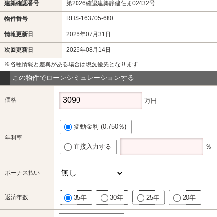
建築確認番号
第2026確認建築静建住ま02432号
RHS-163705-680
物件番号
情報更新日
2026年07月31日
次回更新日
2026年08月14日
※各種情報と差異がある場合は現況優先となります
この物件でローンシミュレーションする
価格
万円
変動金利 (0.750％)
年利率
直接入力する
％
ボーナス払い
返済年数
35年
30年
25年
20年