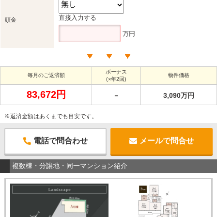
直接入力する
頭金
万円
ボーナス
毎月のご返済額
物件価格
(×年2回)
83,672円
－
3,090万円
※返済金額はあくまでも目安です。
電話で問合わせ
メールで問合せ
複数棟・分譲地・同一マンション紹介