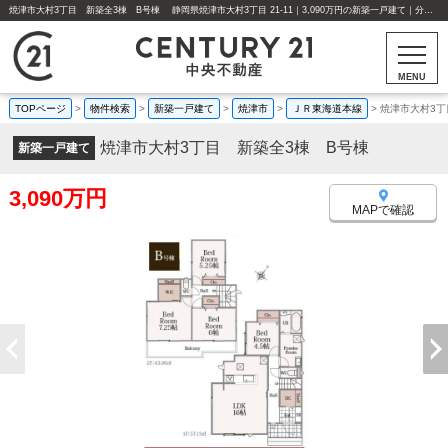
焼津市大村3丁目 新築全3棟 B号棟 静岡県焼津市大村3丁目 21-11｜3,090万円の新築一戸建て｜分譲住宅や新築物件｜センチュリー21中央不動産
MENU
TOPページ
>
物件検索
>
新築一戸建て
>
焼津市
>
ＪＲ東海道本線
>
焼津市大村3
焼津市大村3丁目 新築全3棟 B号棟
新築一戸建て
3,090万円
MAPで確認