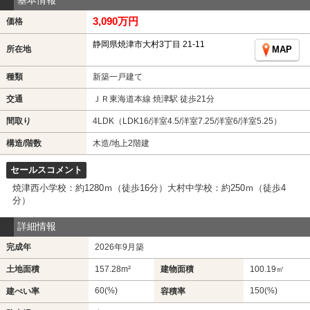
3,090万円
価格
静岡県焼津市大村3丁目 21-11
所在地
MAP
種類
新築一戸建て
交通
ＪＲ東海道本線 焼津駅 徒歩21分
間取り
4LDK（LDK16/洋室4.5/洋室7.25/洋室6/洋室5.25）
構造/階数
木造/地上2階建
セールスコメント
焼津西小学校：約1280ｍ（徒歩16分）大村中学校：約250ｍ（徒歩4
分）
詳細情報
完成年
2026年9月築
土地面積
157.28m²
建物面積
100.19㎡
60(%)
150(%)
建ぺい率
容積率