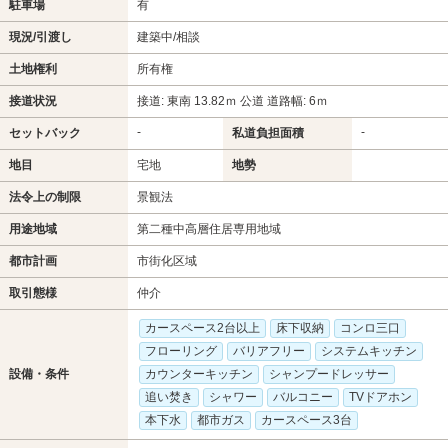
駐車場
有
現況/引渡し
建築中/相談
土地権利
所有権
接道状況
接道: 東南 13.82ｍ 公道 道路幅: 6ｍ
-
-
セットバック
私道負担面積
地目
宅地
地勢
法令上の制限
景観法
用途地域
第二種中高層住居専用地域
都市計画
市街化区域
取引態様
仲介
カースペース2台以上
床下収納
コンロ三口
フローリング
バリアフリー
システムキッチン
設備・条件
カウンターキッチン
シャンプードレッサー
追い焚き
シャワー
バルコニー
TVドアホン
本下水
都市ガス
カースペース3台