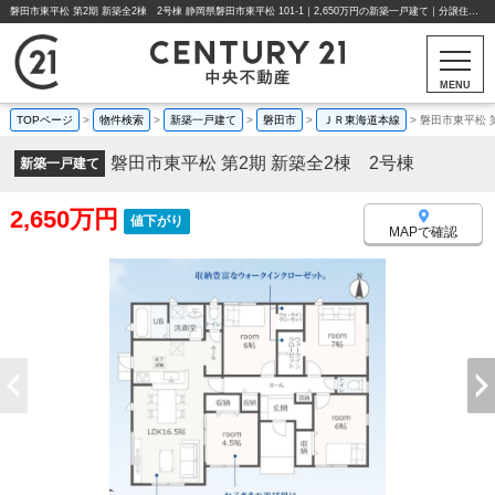
磐田市東平松 第2期 新築全2棟 2号棟 静岡県磐田市東平松 101-1｜2,650万円の新築一戸建て｜分譲住宅や新築物件｜センチュリー21中央不動産
MENU
TOPページ
>
物件検索
>
新築一戸建て
>
磐田市
>
ＪＲ東海道本線
>
磐田市東平松 
磐田市東平松 第2期 新築全2棟 2号棟
新築一戸建て
2,650万円
値下がり
MAPで確認