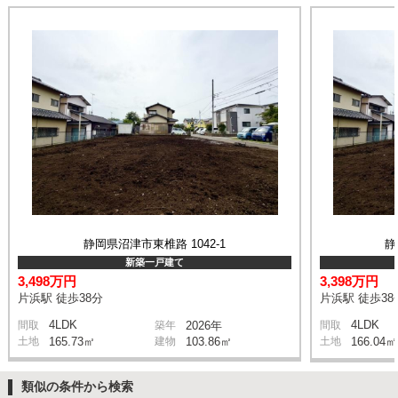
静岡県沼津市東椎路 1042-1
静
新築一戸建て
3,498万円
3,398万円
片浜駅 徒歩38分
片浜駅 徒歩38
4LDK
4LDK
間取
築年
2026年
間取
土地
165.73㎡
建物
103.86㎡
土地
166.04㎡
類似の条件から検索