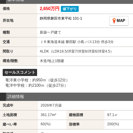
2,650万円
価格
値下がり
静岡県磐田市東平松 101-1
所在地
MAP
種類
新築一戸建て
交通
ＪＲ東海道本線 磐田駅 小島 バス13分 停歩3分
間取り
4LDK（LDK16.5/洋室7/洋室6/洋室6/洋室4.5）
構造/階数
木造/地上1階建
セールスコメント
竜洋東小学校：約950ｍ（徒歩12分）
竜洋中学校：約2100ｍ（徒歩27分）
詳細情報
完成年
2026年7月築
土地面積
361.17m²
建物面積
97.1㎡
60(%)
200(%)
建ぺい率
容積率