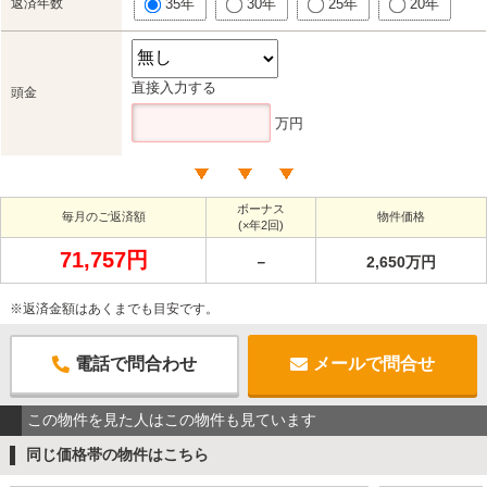
返済年数
35年
30年
25年
20年
直接入力する
頭金
万円
ボーナス
毎月のご返済額
物件価格
(×年2回)
71,757円
－
2,650万円
※返済金額はあくまでも目安です。
電話で問合わせ
メールで問合せ
この物件を見た人はこの物件も見ています
同じ価格帯の物件はこちら