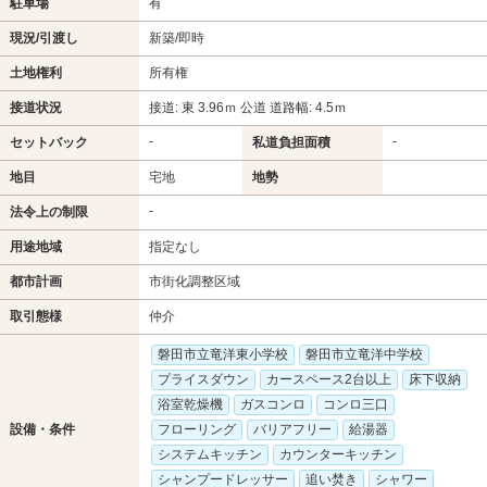
駐車場
有
現況/引渡し
新築/即時
土地権利
所有権
接道状況
接道: 東 3.96ｍ 公道 道路幅: 4.5ｍ
-
-
セットバック
私道負担面積
地目
宅地
地勢
-
法令上の制限
用途地域
指定なし
都市計画
市街化調整区域
取引態様
仲介
磐田市立竜洋東小学校
磐田市立竜洋中学校
プライスダウン
カースペース2台以上
床下収納
浴室乾燥機
ガスコンロ
コンロ三口
設備・条件
フローリング
バリアフリー
給湯器
システムキッチン
カウンターキッチン
シャンプードレッサー
追い焚き
シャワー