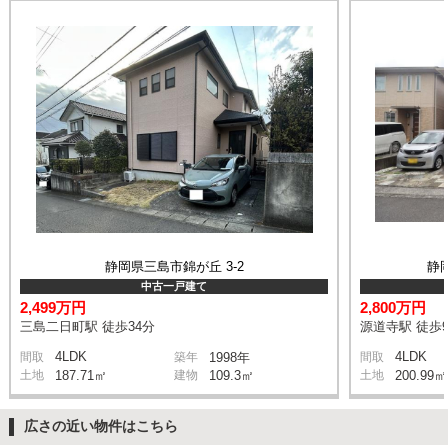
静岡県三島市錦が丘 3-2
静
中古一戸建て
2,499万円
2,800万円
三島二日町駅 徒歩34分
源道寺駅 徒歩
4LDK
4LDK
間取
築年
1998年
間取
土地
187.71㎡
建物
109.3㎡
土地
200.99㎡
広さの近い物件はこちら