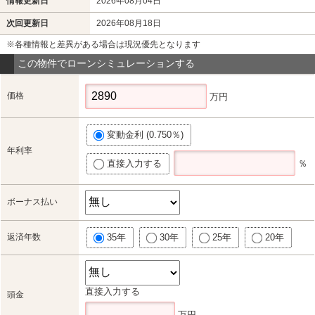
情報更新日
2026年08月04日
次回更新日
2026年08月18日
※各種情報と差異がある場合は現況優先となります
この物件でローンシミュレーションする
価格
万円
変動金利 (0.750％)
年利率
直接入力する
％
ボーナス払い
返済年数
35年
30年
25年
20年
直接入力する
頭金
万円