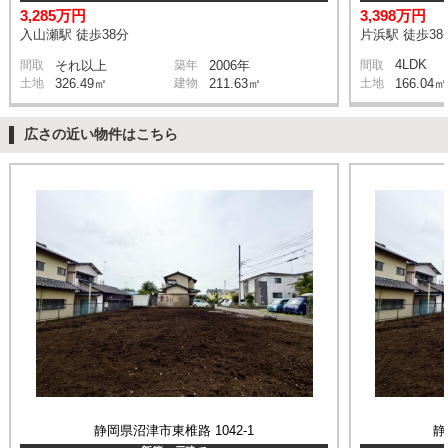
3,285万円
3,398万円
入山瀬駅 徒歩38分
片浜駅 徒歩38
4LDK
間取
それ以上
築年
2006年
間取
土地
326.49㎡
建物
211.63㎡
土地
166.04㎡
広さの近い物件はこちら
静岡県沼津市東椎路 1042-1
静