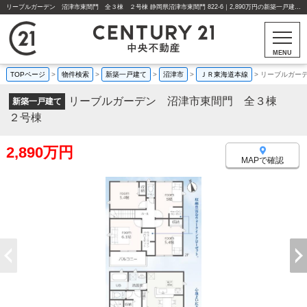
リーブルガーデン 沼津市東間門 全３棟 ２号棟 静岡県沼津市東間門 822-6｜2,890万円の新築一戸建て｜分譲住宅や新築物件｜センチュリー21中央不動産
MENU
TOPページ
>
物件検索
>
新築一戸建て
>
沼津市
>
ＪＲ東海道本線
>
リーブルガー
リーブルガーデン 沼津市東間門 全３棟
新築一戸建て
２号棟
2,890万円
MAPで確認