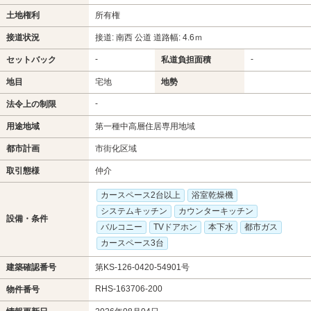
土地権利
所有権
接道状況
接道: 南西 公道 道路幅: 4.6ｍ
-
-
セットバック
私道負担面積
地目
宅地
地勢
-
法令上の制限
用途地域
第一種中高層住居専用地域
都市計画
市街化区域
取引態様
仲介
カースペース2台以上
浴室乾燥機
システムキッチン
カウンターキッチン
設備・条件
バルコニー
TVドアホン
本下水
都市ガス
カースペース3台
建築確認番号
第KS-126-0420-54901号
RHS-163706-200
物件番号