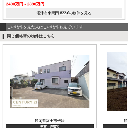
2490万円～2890万円
沼津市東間門 822-6の物件を見る
この物件を見た人はこの物件も見ています
同じ価格帯の物件はこちら
静岡県富士市伝法
静
中古一戸建て