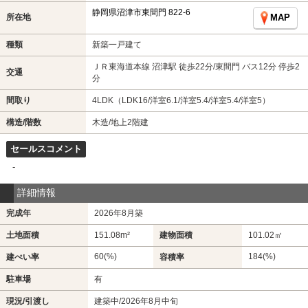
静岡県沼津市東間門 822-6
所在地
MAP
種類
新築一戸建て
ＪＲ東海道本線 沼津駅 徒歩22分/東間門 バス12分 停歩2
交通
分
間取り
4LDK（LDK16/洋室6.1/洋室5.4/洋室5.4/洋室5）
構造/階数
木造/地上2階建
セールスコメント
-
詳細情報
完成年
2026年8月築
土地面積
151.08m²
建物面積
101.02㎡
60(%)
184(%)
建ぺい率
容積率
駐車場
有
現況/引渡し
建築中/2026年8月中旬