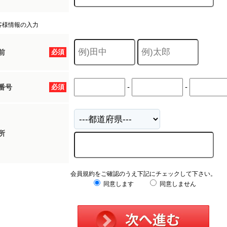
客様情報の入力
前
必須
-
-
番号
必須
所
会員規約をご確認のうえ下記にチェックして下さい。
同意します
同意しません