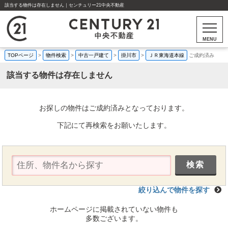
該当する物件は存在しません｜センチュリー21中央不動産
MENU
TOPページ
>
物件検索
>
中古一戸建て
>
掛川市
>
ＪＲ東海道本線
ご成約済み
該当する物件は存在しません
お探しの物件はご成約済みとなっております。
下記にて再検索をお願いたします。
絞り込んで物件を探す
ホームページに掲載されていない物件も
多数ございます。