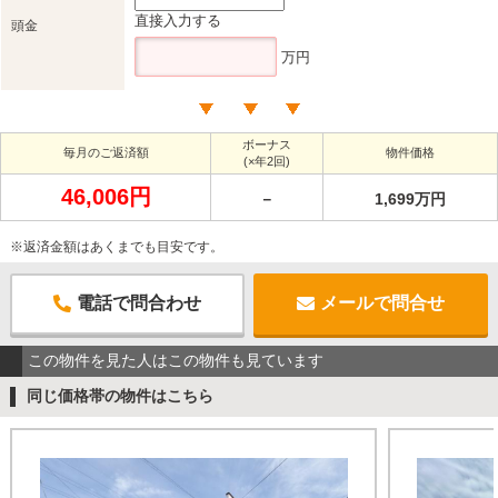
直接入力する
頭金
万円
ボーナス
毎月のご返済額
物件価格
(×年2回)
46,006円
－
1,699万円
※返済金額はあくまでも目安です。
電話で問合わせ
メールで問合せ
この物件を見た人はこの物件も見ています
同じ価格帯の物件はこちら