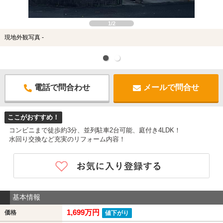
1/2
現地外観写真 -
電話で問合わせ
メールで問合せ
ここがおすすめ！
コンビニまで徒歩約3分、並列駐車2台可能、庭付き4LDK！
水回り交換など充実のリフォーム内容！
基本情報
1,699万円
価格
値下がり