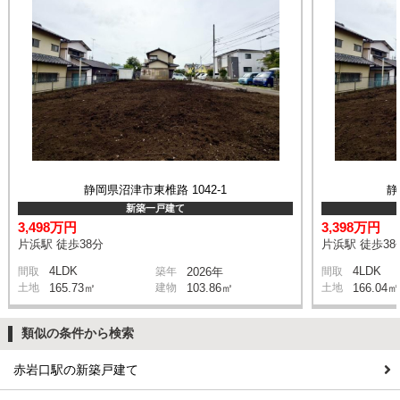
静岡県沼津市東椎路 1042-1
静
新築一戸建て
3,498万円
3,398万円
片浜駅 徒歩38分
片浜駅 徒歩38
4LDK
4LDK
間取
築年
2026年
間取
土地
165.73㎡
建物
103.86㎡
土地
166.04㎡
類似の条件から検索
赤岩口駅の新築戸建て