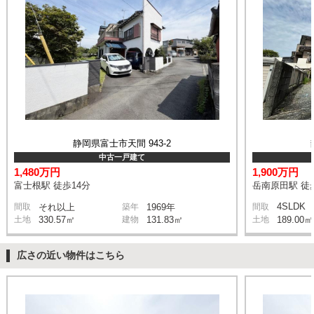
静岡県富士市天間 943-2
中古一戸建て
1,480万円
1,900万円
富士根駅 徒歩14分
岳南原田駅 徒
4SLDK
間取
それ以上
築年
1969年
間取
土地
330.57㎡
建物
131.83㎡
土地
189.00㎡
広さの近い物件はこちら