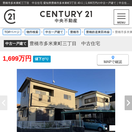
豊橋市多米東町三丁目 中古住宅 愛知県豊橋市多米東町3丁目 40-1｜1,699万円の中古一戸建て｜中古住宅や中古物件情報｜センチュリー21中央不動産
MENU
TOPページ
>
物件検索
>
中古一戸建て
>
豊橋市
>
豊橋鉄道東田本線
>
豊橋市多米
豊橋市多米東町三丁目 中古住宅
中古一戸建て
1,699万円
値下がり
MAPで確認