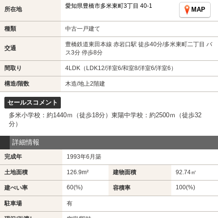
愛知県豊橋市多米東町3丁目 40-1
所在地
MAP
種類
中古一戸建て
豊橋鉄道東田本線 赤岩口駅 徒歩40分/多米東町二丁目 バ
交通
ス3分 停歩8分
間取り
4LDK（LDK12/洋室6/和室8/洋室6/洋室6）
構造/階数
木造/地上2階建
セールスコメント
多米小学校：約1440ｍ（徒歩18分）東陽中学校：約2500ｍ（徒歩32
分）
詳細情報
完成年
1993年6月築
土地面積
126.9m²
建物面積
92.74㎡
60(%)
100(%)
建ぺい率
容積率
駐車場
有