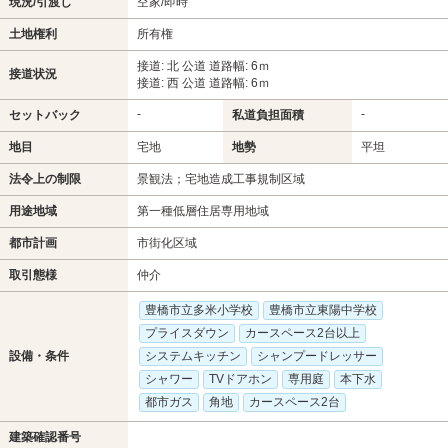
現況/引渡し
空家/即時
土地権利
所有権
接道: 北 公道 道路幅: 6ｍ
接道状況
接道: 西 公道 道路幅: 6ｍ
-
-
セットバック
私道負担面積
地目
宅地
地勢
平坦
法令上の制限
景観法；宅地造成工事規制区域
用途地域
第一種低層住居専用地域
都市計画
市街化区域
取引態様
仲介
豊橋市立多米小学校
豊橋市立東陽中学校
プライスダウン
カースペース2台以上
設備・条件
システムキッチン
シャンプードレッサー
シャワー
TVドアホン
専用庭
本下水
都市ガス
角地
カースペース2台
建築確認番号