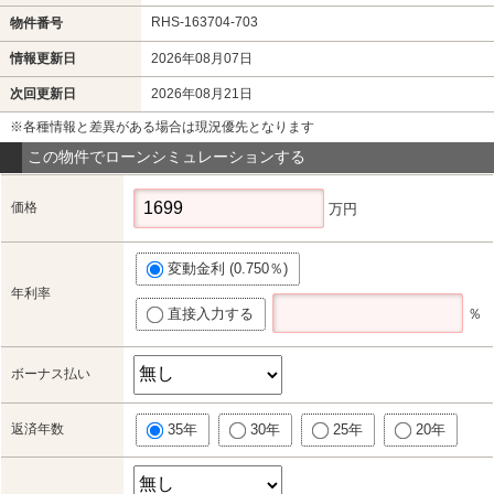
RHS-163704-703
物件番号
情報更新日
2026年08月07日
次回更新日
2026年08月21日
※各種情報と差異がある場合は現況優先となります
この物件でローンシミュレーションする
価格
万円
変動金利 (0.750％)
年利率
直接入力する
％
ボーナス払い
返済年数
35年
30年
25年
20年