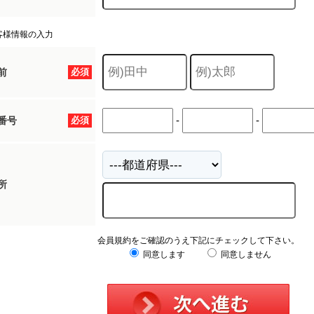
客様情報の入力
前
必須
-
-
番号
必須
所
会員規約をご確認のうえ下記にチェックして下さい。
同意します
同意しません