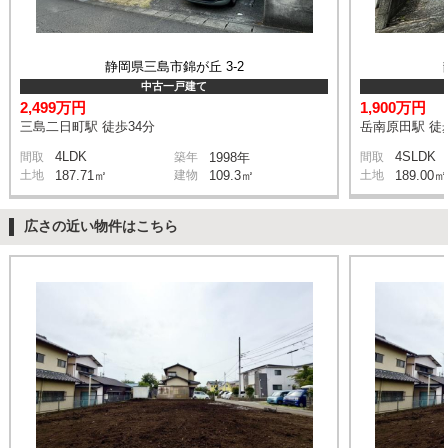
静岡県三島市錦が丘 3-2
中古一戸建て
2,499万円
1,900万円
三島二日町駅 徒歩34分
岳南原田駅 徒
4LDK
4SLDK
間取
築年
1998年
間取
土地
187.71㎡
建物
109.3㎡
土地
189.00㎡
広さの近い物件はこちら