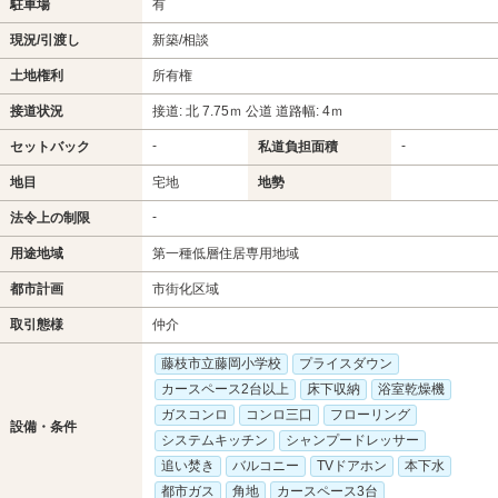
駐車場
有
現況/引渡し
新築/相談
土地権利
所有権
接道状況
接道: 北 7.75ｍ 公道 道路幅: 4ｍ
-
-
セットバック
私道負担面積
地目
宅地
地勢
-
法令上の制限
用途地域
第一種低層住居専用地域
都市計画
市街化区域
取引態様
仲介
藤枝市立藤岡小学校
プライスダウン
カースペース2台以上
床下収納
浴室乾燥機
ガスコンロ
コンロ三口
フローリング
設備・条件
システムキッチン
シャンプードレッサー
追い焚き
バルコニー
TVドアホン
本下水
都市ガス
角地
カースペース3台