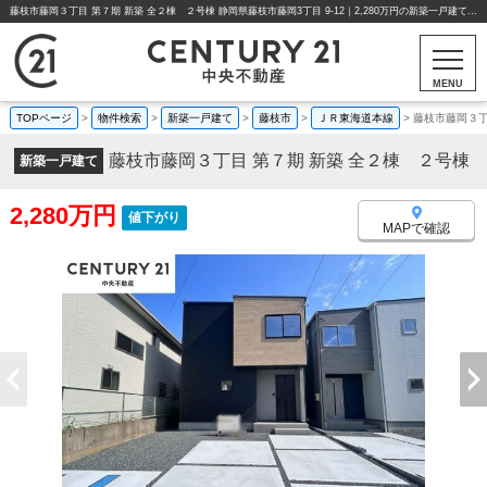
藤枝市藤岡３丁目 第７期 新築 全２棟 ２号棟 静岡県藤枝市藤岡3丁目 9-12｜2,280万円の新築一戸建て｜分譲住宅や新築物件｜センチュリー21中央不動産
MENU
TOPページ
>
物件検索
>
新築一戸建て
>
藤枝市
>
ＪＲ東海道本線
>
藤枝市藤岡３丁
藤枝市藤岡３丁目 第７期 新築 全２棟 ２号棟
新築一戸建て
2,280万円
値下がり
MAPで確認