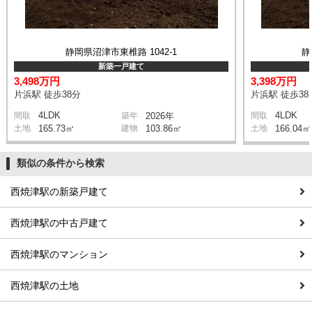
静岡県沼津市東椎路 1042-1
静
新築一戸建て
3,498万円
3,398万円
片浜駅 徒歩38分
片浜駅 徒歩38
4LDK
4LDK
間取
築年
2026年
間取
土地
165.73㎡
建物
103.86㎡
土地
166.04㎡
類似の条件から検索
西焼津駅の新築戸建て
西焼津駅の中古戸建て
西焼津駅のマンション
西焼津駅の土地