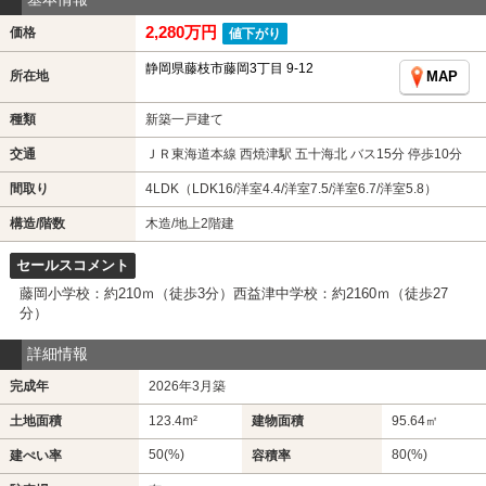
2,280万円
価格
値下がり
静岡県藤枝市藤岡3丁目 9-12
所在地
MAP
種類
新築一戸建て
交通
ＪＲ東海道本線 西焼津駅 五十海北 バス15分 停歩10分
間取り
4LDK（LDK16/洋室4.4/洋室7.5/洋室6.7/洋室5.8）
構造/階数
木造/地上2階建
セールスコメント
藤岡小学校：約210ｍ（徒歩3分）西益津中学校：約2160ｍ（徒歩27
分）
詳細情報
完成年
2026年3月築
土地面積
123.4m²
建物面積
95.64㎡
50(%)
80(%)
建ぺい率
容積率