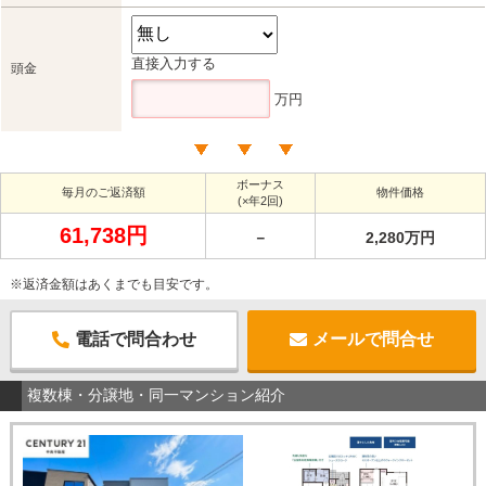
直接入力する
頭金
万円
ボーナス
毎月のご返済額
物件価格
(×年2回)
61,738円
－
2,280万円
※返済金額はあくまでも目安です。
電話で問合わせ
メールで問合せ
複数棟・分譲地・同一マンション紹介