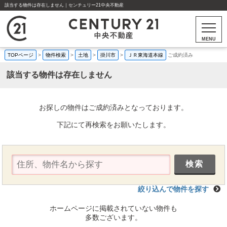
該当する物件は存在しません｜センチュリー21中央不動産
MENU
TOPページ
>
物件検索
>
土地
>
掛川市
>
ＪＲ東海道本線
ご成約済み
該当する物件は存在しません
お探しの物件はご成約済みとなっております。
下記にて再検索をお願いたします。
絞り込んで物件を探す
ホームページに掲載されていない物件も
多数ございます。