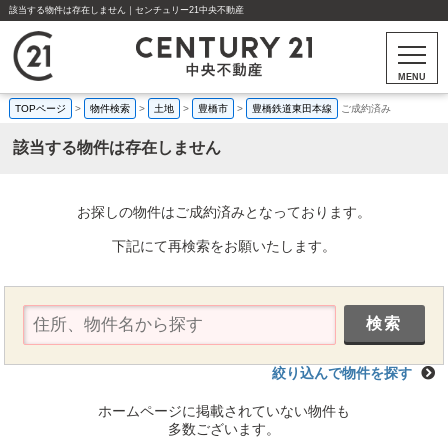
該当する物件は存在しません｜センチュリー21中央不動産
MENU
TOPページ
>
物件検索
>
土地
>
豊橋市
>
豊橋鉄道東田本線
ご成約済み
該当する物件は存在しません
お探しの物件はご成約済みとなっております。
下記にて再検索をお願いたします。
絞り込んで物件を探す
ホームページに掲載されていない物件も
多数ございます。