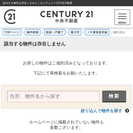
該当する物件は存在しません｜センチュリー21中央不動産
MENU
TOPページ
>
物件検索
>
新築一戸建て
>
菊川市
>
ＪＲ東海道本線
ご成約済み
該当する物件は存在しません
お探しの物件はご成約済みとなっております。
下記にて再検索をお願いたします。
絞り込んで物件を探す
ホームページに掲載されていない物件も
多数ございます。