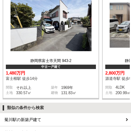
静岡県富士市天間 943-2
静
中古一戸建て
1,480万円
2,800万円
富士根駅 徒歩14分
源道寺駅 徒歩
4LDK
間取
それ以上
築年
1969年
間取
土地
330.57㎡
建物
131.83㎡
土地
200.99㎡
類似の条件から検索
菊川駅の新築戸建て