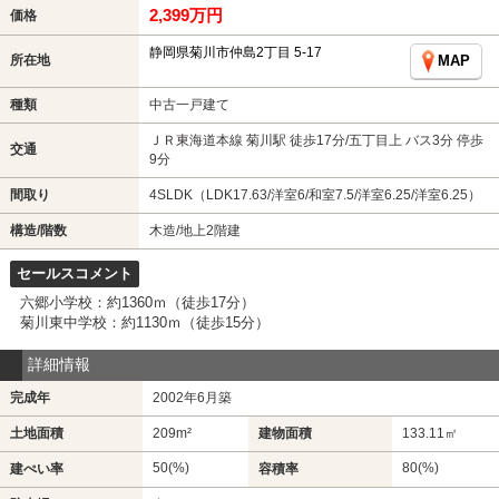
2,399万円
価格
静岡県菊川市仲島2丁目 5-17
所在地
MAP
種類
中古一戸建て
ＪＲ東海道本線 菊川駅 徒歩17分/五丁目上 バス3分 停歩
交通
9分
間取り
4SLDK（LDK17.63/洋室6/和室7.5/洋室6.25/洋室6.25）
構造/階数
木造/地上2階建
セールスコメント
六郷小学校：約1360ｍ（徒歩17分）
菊川東中学校：約1130ｍ（徒歩15分）
詳細情報
完成年
2002年6月築
土地面積
209m²
建物面積
133.11㎡
50(%)
80(%)
建ぺい率
容積率