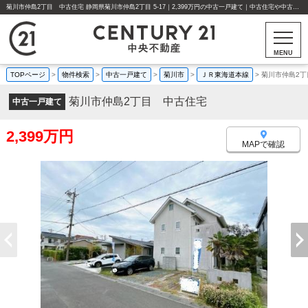
菊川市仲島2丁目 中古住宅 静岡県菊川市仲島2丁目 5-17｜2,399万円の中古一戸建て｜中古住宅や中古物件情報｜センチュリー21中央不動産
MENU
TOPページ
>
物件検索
>
中古一戸建て
>
菊川市
>
ＪＲ東海道本線
>
菊川市仲島2丁
菊川市仲島2丁目 中古住宅
中古一戸建て
2,399万円
MAPで確認