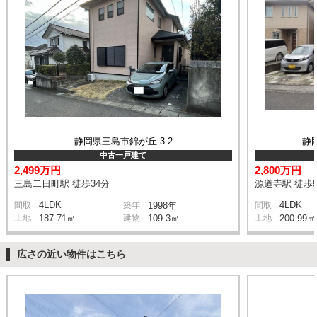
静岡県三島市錦が丘 3-2
静
中古一戸建て
2,499万円
2,800万円
三島二日町駅 徒歩34分
源道寺駅 徒歩
4LDK
4LDK
間取
築年
1998年
間取
土地
187.71㎡
建物
109.3㎡
土地
200.99㎡
広さの近い物件はこちら