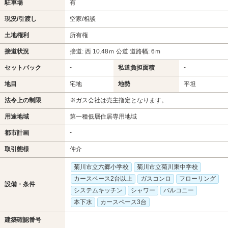
駐車場
有
現況/引渡し
空家/相談
土地権利
所有権
接道状況
接道: 西 10.48ｍ 公道 道路幅: 6ｍ
-
-
セットバック
私道負担面積
地目
宅地
地勢
平坦
法令上の制限
※ガス会社は売主指定となります。
用途地域
第一種低層住居専用地域
-
都市計画
取引態様
仲介
菊川市立六郷小学校
菊川市立菊川東中学校
カースペース2台以上
ガスコンロ
フローリング
設備・条件
システムキッチン
シャワー
バルコニー
本下水
カースペース3台
建築確認番号