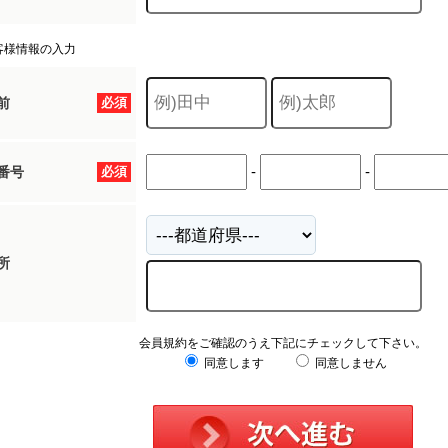
客様情報の入力
前
必須
-
-
番号
必須
所
会員規約をご確認のうえ下記にチェックして下さい。
同意します
同意しません