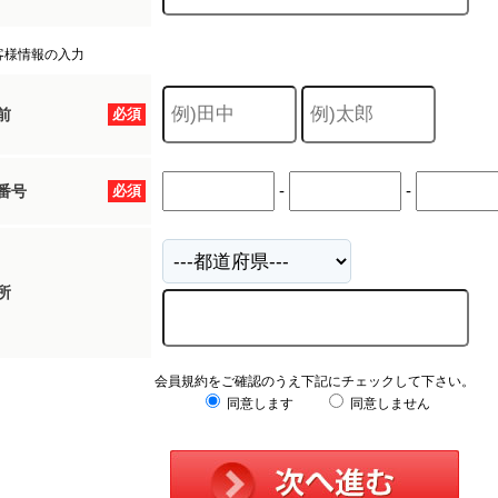
客様情報の入力
前
必須
-
-
番号
必須
所
会員規約をご確認のうえ下記にチェックして下さい。
同意します
同意しません