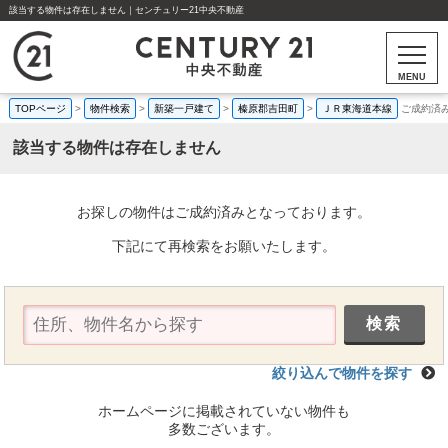
該当する物件は存在しません｜センチュリー21中央不動産
MENU
TOPページ
>
物件検索
>
新築一戸建て
>
榛原郡吉田町
>
ＪＲ東海道本線
ご成約済
該当する物件は存在しません
お探しの物件はご成約済みとなっております。
下記にて再検索をお願いたします。
絞り込んで物件を探す
ホームページに掲載されていない物件も
多数ございます。