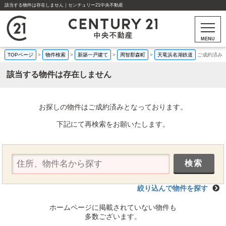
該当する物件は存在しません｜センチュリー21中央不動産
MENU
TOPページ
>
物件検索
>
新築一戸建て
>
周智郡森町
>
天竜浜名湖鉄道
ご成約済み
該当する物件は存在しません
お探しの物件はご成約済みとなっております。
下記にて再検索をお願いたします。
絞り込んで物件を探す
ホームページに掲載されていない物件も
多数ございます。