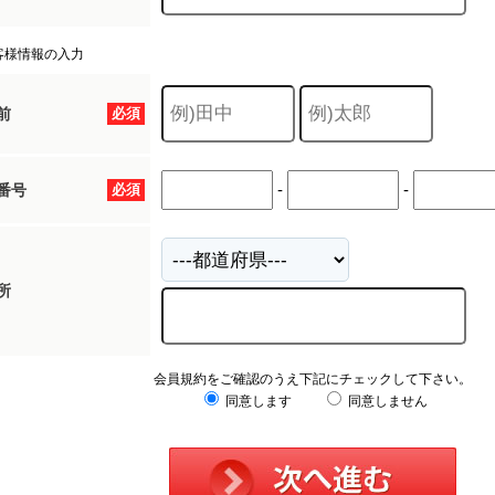
客様情報の入力
前
必須
-
-
番号
必須
所
会員規約をご確認のうえ下記にチェックして下さい。
同意します
同意しません