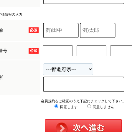
客様情報の入力
前
必須
-
-
番号
必須
所
会員規約をご確認のうえ下記にチェックして下さい。
同意します
同意しません