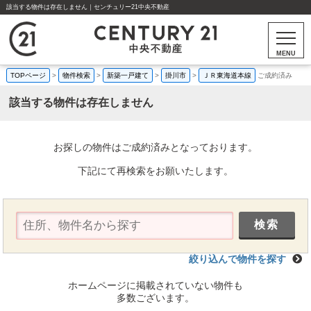
該当する物件は存在しません｜センチュリー21中央不動産
MENU
TOPページ
>
物件検索
>
新築一戸建て
>
掛川市
>
ＪＲ東海道本線
ご成約済み
該当する物件は存在しません
お探しの物件はご成約済みとなっております。
下記にて再検索をお願いたします。
絞り込んで物件を探す
ホームページに掲載されていない物件も
多数ございます。