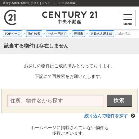
該当する物件は存在しません｜センチュリー21中央不動産
MENU
TOPページ
>
物件検索
>
中古一戸建て
>
豊川市
>
名鉄名古屋本線
ご成約済み
該当する物件は存在しません
お探しの物件はご成約済みとなっております。
下記にて再検索をお願いたします。
絞り込んで物件を探す
ホームページに掲載されていない物件も
多数ございます。