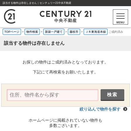
該当する物件は存在しません｜センチュリー21中央不動産
MENU
TOPページ
>
物件検索
>
新築一戸建て
>
藤枝市
>
ＪＲ東海道本線
ご成約済み
該当する物件は存在しません
お探しの物件はご成約済みとなっております。
下記にて再検索をお願いたします。
絞り込んで物件を探す
ホームページに掲載されていない物件も
多数ございます。