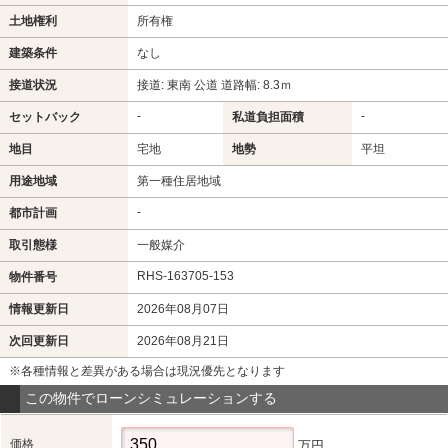
土地権利
所有権
建築条件
なし
接道状況
接道: 東南 公道 道路幅: 8.3ｍ
-
-
セットバック
私道負担面積
地目
宅地
地勢
平坦
用途地域
第一種住居地域
-
都市計画
取引態様
一般媒介
RHS-163705-153
物件番号
情報更新日
2026年08月07日
次回更新日
2026年08月21日
※各種情報と差異がある場合は現況優先となります
この物件でローンシミュレーションする
価格
万円