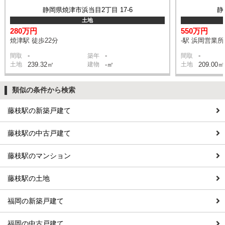
静岡県焼津市浜当目2丁目 17-6
静
土地
280万円
550万円
焼津駅 徒歩22分
-駅 浜岡営業所
-
-
-
間取
築年
間取
土地
239.32㎡
建物
-㎡
土地
209.00㎡
類似の条件から検索
藤枝駅の新築戸建て
藤枝駅の中古戸建て
藤枝駅のマンション
藤枝駅の土地
福岡の新築戸建て
福岡の中古戸建て