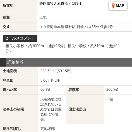
静岡県牧之原市福岡 199-1
所在地
MAP
種類
土地
交通
ＪＲ東海道本線 藤枝駅 新橋 バス55分 停歩1分
セールスコメント
相良小学校：約1000ｍ（徒歩13分）相良中学校：約810ｍ（徒歩11
分）
詳細情報
土地面積
228.59m² (69.15坪)
坪単価
5.06万円 /坪
60(%)
200(%)
建ぺい率
容積率
現在隣地に埋
不要
設されている
法令上の制限
給水管は買主
国土法届出
負担にて撤
去。
現況/引渡し
更地/相談