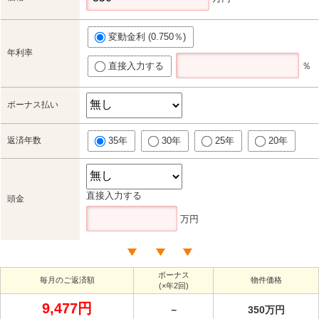
変動金利 (0.750％)
年利率
直接入力する
％
ボーナス払い
返済年数
35年
30年
25年
20年
直接入力する
頭金
万円
ボーナス
毎月のご返済額
物件価格
(×年2回)
9,477円
－
350万円