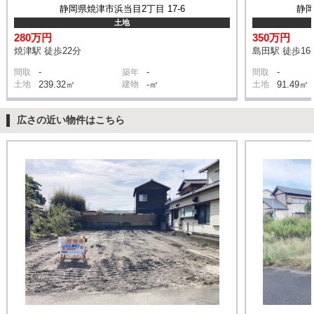
静岡県焼津市浜当目2丁目 17-6
静岡
土地
280万円
350万円
焼津駅 徒歩22分
島田駅 徒歩16
-
-
-
間取
築年
間取
土地
239.32㎡
建物
-㎡
土地
91.49㎡
広さの近い物件はこちら