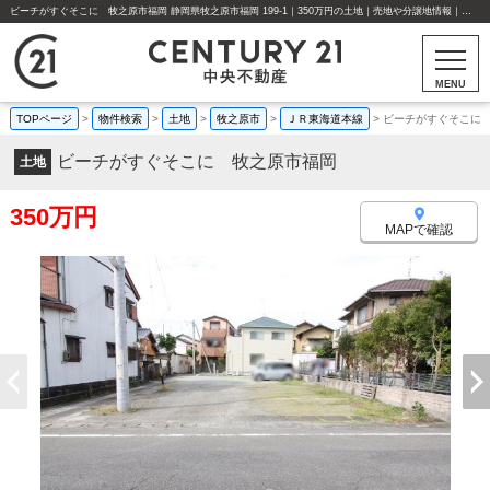
ビーチがすぐそこに 牧之原市福岡 静岡県牧之原市福岡 199-1｜350万円の土地｜売地や分譲地情報｜センチュリー21中央不動産
MENU
TOPページ
>
物件検索
>
土地
>
牧之原市
>
ＪＲ東海道本線
>
ビーチがすぐそこに
ビーチがすぐそこに 牧之原市福岡
土地
350万円
MAPで確認