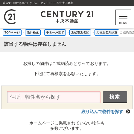
該当する物件は存在しません｜センチュリー21中央不動産
MENU
TOPページ
>
物件検索
>
中古一戸建て
>
浜松市浜名区
>
天竜浜名湖鉄道
ご成約済
該当する物件は存在しません
お探しの物件はご成約済みとなっております。
下記にて再検索をお願いたします。
絞り込んで物件を探す
ホームページに掲載されていない物件も
多数ございます。