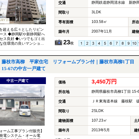
静岡鉄道静岡清水線 新静岡
交通
3LDK
間取り
103.58㎡
専有面積
所
帖を超える広々としたリビン
2007年11月
築年月
建
ース ◆静岡駅や新静岡駅へ
セス良好 ◆いつでもゴミ出
23
枚
な住環境の良いマンション
。
藤枝市高柳 平家住宅 リフォームプラン付｜藤枝市高柳1丁目
15-67の中古一戸建て
中古一戸建て
3,450万円
価格
静岡県藤枝市高柳1丁目 15-6
所在地
ＪＲ東海道本線 藤枝駅 徒
交通
2SLDK
間取り
107.23㎡
建物面積
土
2013年5月
築年月
建
ォーム工事プラン付販売】
発電システム・オール電