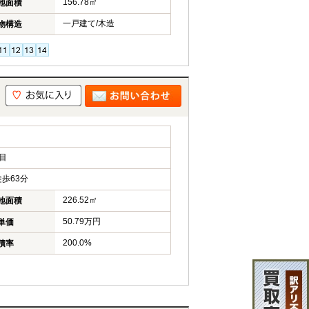
156.78㎡
地面積
一戸建て/木造
物構造
目
歩63分
226.52㎡
地面積
50.79万円
単価
200.0%
積率