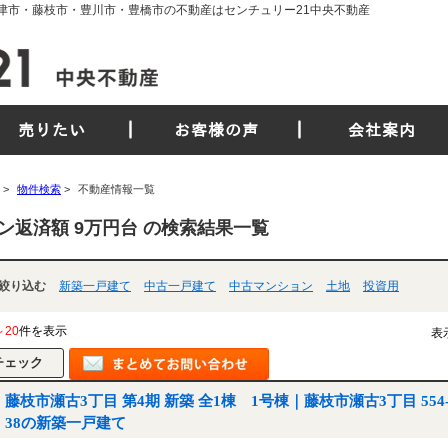
焼津市・藤枝市・豊川市・豊橋市の不動産はセンチュリー21中央不動産
売りたい
お客様の声
会社案内
>
物件検索
>
不動産情報一覧
ン返済額 9万円台 の検索結果一覧
絞り込む
新築一戸建て
中古一戸建て
中古マンション
土地
投資用
～20
件を表示
表
藤枝市瀬古3丁目 第4期 新築 全1棟 1号棟｜藤枝市瀬古3丁目 554-
38の新築一戸建て