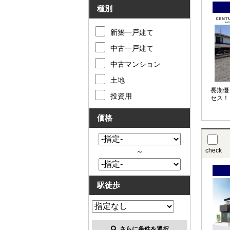
種別
新築一戸建て
中古一戸建て
中古マンション
土地
長期優
投資用
セス！
価格
check
～
駅徒歩
さらに条件を選択