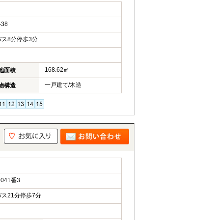
38
ス8分停歩3分
168.62㎡
地面積
一戸建て/木造
物構造
041番3
ス21分停歩7分