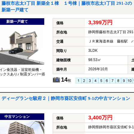
藤枝市志太3丁目 新築全１棟 １号棟｜藤枝市志太3丁目 291-2の
新築一戸建て
新築一戸建て
3,399万円
価格
静岡県藤枝市志太3丁目 291-
所在地
ＪＲ東海道本線 藤枝駅 バ
交通
3LDK
間取り
98.53㎡
建物面積
2026年10月
築年月
イン食洗器・浴室乾燥機・
ックスあり♪ 制震ダンパー搭
14
枚
ディーグランセ駿府２｜静岡市葵区安倍町 9-1の中古マンション
中古マンション
3,400万円
価格
静岡県静岡市葵区安倍町 9-1
所在地