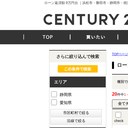
ローン返済額 9万円台 ｜浜松市・磐田市・静岡市・
TOP
買いたい
TOPページ
さらに絞り込んで検索
ロー
エリア
種別で
20
静岡県
件中
1
愛知県
check