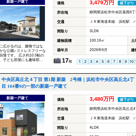
新築一戸建て
3,479万円
価格
値下がり
静岡県浜松市中央区葵西6丁目 2
所在地
ＪＲ東海道本線 浜松駅 バ
交通
3LDK
間取り
100.19㎡
建物面積
土
に広がるのは、建物ではな
2026年9月
築年月
建
かな公園♪ ストレスフリーな
自慢です。 広さ約10.5帖の
17
、子ども部屋にも趣味部屋
枚
応できる万能空間。
中央区高丘北４丁目 第1期 新築 2号棟｜浜松市中央区高丘北4丁
目 104番9の一部の新築一戸建て
新築一戸建て
3,480万円
価格
値下がり
静岡県浜松市中央区高丘北4丁
所在地
ＪＲ東海道本線 浜松駅 バ
交通
4LDK
間取り