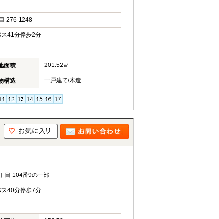
76-1248
ス41分停歩2分
201.52㎡
地面積
一戸建て/木造
物構造
目 104番9の一部
ス40分停歩7分