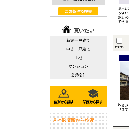
早出幼
やすい
族との
できま
広々！
買いたい
います
新築一戸建て
check
中古一戸建て
土地
マンション
投資物件
吹き抜
ります
月々返済額から検索