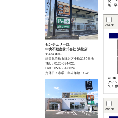
化・平
納・駐
契約後
日要相
check
センチュリー21
中央不動産株式会社 浜松店
〒434-0042
静岡県浜松市浜名区小松3180番地
TEL：0120-684-021
FAX：053-584-0024
定休日：水曜・年末年始・GW
4LD
クイン
て！ 
check