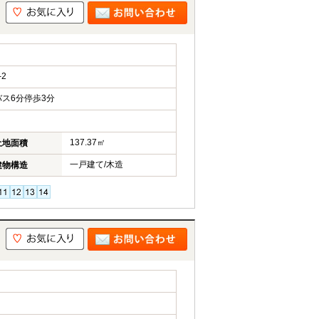
2
ス6分停歩3分
137.37㎡
土地面積
一戸建て/木造
建物構造