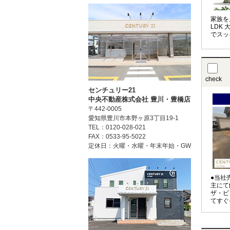
家族を
LDK
でスッ
check
センチュリー21
中央不動産株式会社 豊川・豊橋店
〒442-0005
愛知県豊川市本野ヶ原3丁目19-1
TEL：0120-028-021
FAX：0533-95-5022
定休日：火曜・水曜・年末年始・GW
●当社
主にて
ザ・ビ
てすぐ
整形地