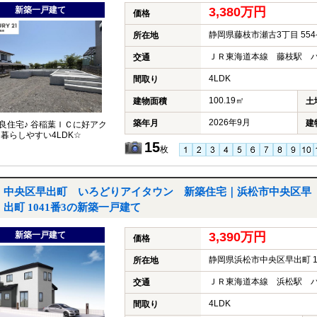
新築一戸建て
3,380万円
価格
静岡県藤枝市瀬古3丁目 554-
所在地
ＪＲ東海道本線 藤枝駅 バ
交通
4LDK
間取り
100.19㎡
建物面積
土
2026年9月
築年月
建
良住宅♪ 谷稲葉ＩＣに好アク
 暮らしやすい4LDK☆
15
枚
中央区早出町 いろどりアイタウン 新築住宅｜浜松市中央区早
出町 1041番3の新築一戸建て
新築一戸建て
3,390万円
価格
静岡県浜松市中央区早出町 1
所在地
ＪＲ東海道本線 浜松駅 バ
交通
4LDK
間取り