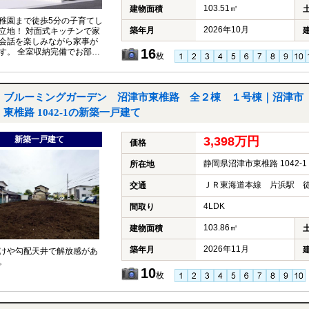
103.51㎡
建物面積
稚園まで徒歩5分の子育てし
2026年10月
築年月
立地！ 対面式キッチンで家
会話を楽しみながら家事が
16
す。 全室収納完備でお部屋
枚
 ほっと落ち着く和室もござ
♪
ブルーミングガーデン 沼津市東椎路 全２棟 １号棟｜沼津市
東椎路 1042-1の新築一戸建て
新築一戸建て
3,398万円
価格
静岡県沼津市東椎路 1042-1
所在地
ＪＲ東海道本線 片浜駅 徒
交通
4LDK
間取り
103.86㎡
建物面積
2026年11月
築年月
けや勾配天井で解放感があ
。
10
枚