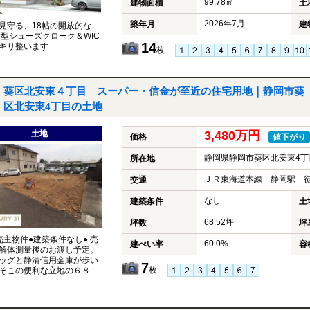
99.78㎡
建物面積
土
2026年7月
築年月
建
見守る、18帖の開放的な
 大型シューズクローク＆WIC
14
キリ整います
枚
葵区北安東４丁目 スーパー・信金が至近の住宅用地｜静岡市葵
区北安東4丁目の土地
土地
3,480万円
価格
値下がり
静岡県静岡市葵区北安東4丁
所在地
ＪＲ東海道本線 静岡駅 徒
交通
なし
建築条件
土
68.52坪
坪数
坪
売主物件●建築条件なし● 売
60.0%
建ぺい率
容
解体測量後のお渡し予定。
ッグと静清信用金庫が歩い
7
枚
そこの便利な立地の６８坪
です！