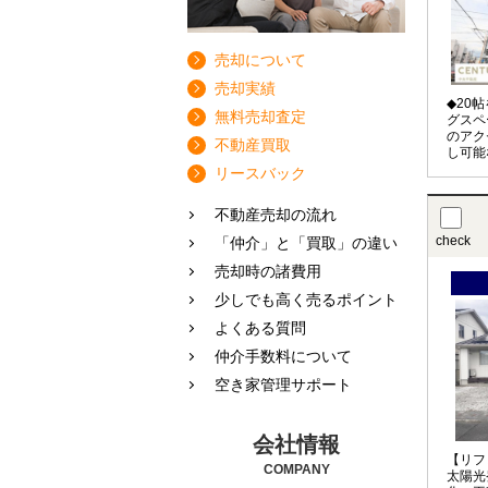
売却について
売却実績
◆20
無料売却査定
グスペ
のアク
不動産買取
し可能
です ※ご内覧の際は日程調整が必
リースバック
要です
不動産売却の流れ
check
「仲介」と「買取」の違い
売却時の諸費用
少しでも高く売るポイント
よくある質問
仲介手数料について
空き家管理サポート
会社情報
【リフ
COMPANY
太陽光