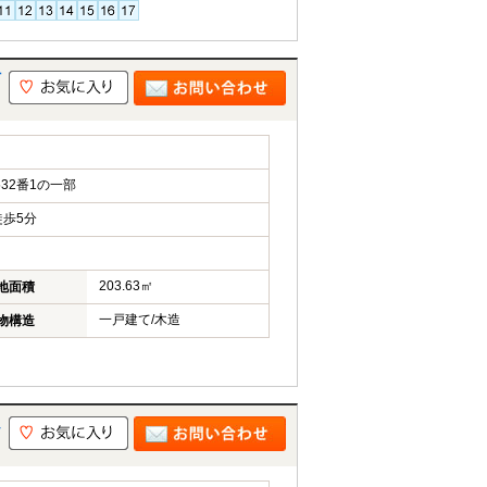
町
32番1の一部
歩5分
203.63㎡
地面積
一戸建て/木造
物構造
-