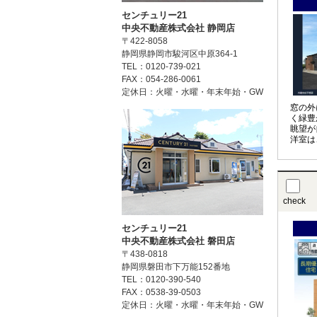
センチュリー21
中央不動産株式会社 静岡店
〒422-8058
静岡県静岡市駿河区中原364-1
TEL：0120-739-021
FAX：054-286-0061
定休日：火曜・水曜・年末年始・GW
窓の外
く緑豊
眺望が
洋室は
にも対
check
センチュリー21
中央不動産株式会社 磐田店
〒438-0818
静岡県磐田市下万能152番地
TEL：0120-390-540
FAX：0538-39-0503
定休日：火曜・水曜・年末年始・GW