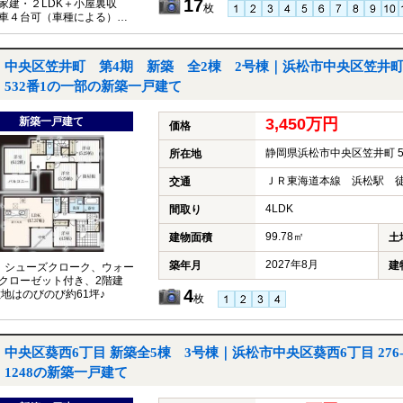
17
家建・２LDK＋小屋裏収
枚
車４台可（車種による）・
の工事着工につき、引渡し
談。
中央区笠井町 第4期 新築 全2棟 2号棟｜浜松市中央区笠井
532番1の一部の新築一戸建て
新築一戸建て
3,450万円
価格
静岡県浜松市中央区笠井町 5
所在地
ＪＲ東海道本線 浜松駅 徒
交通
4LDK
間取り
99.78㎡
建物面積
土
2027年8月
築年月
建
K、シューズクローク、ウォー
クローゼット付き、2階建
4
敷地はのびのび約61坪♪
枚
中央区葵西6丁目 新築全5棟 3号棟｜浜松市中央区葵西6丁目 276
1248の新築一戸建て