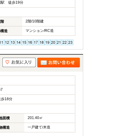
駅 徒歩19分
2階/10階建
在階
マンション/RC造
物構造
7
歩18分
201.40㎡
地面積
一戸建て/木造
物構造