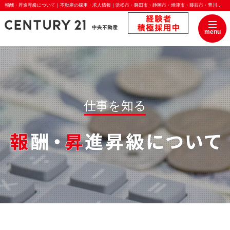
報酬・昇進昇級について｜不動産の採用・求人情報｜浜松市・磐田市・静岡市・焼津市・藤枝市・豊川市・豊橋市の不動産（一戸建て、土地、マンション）のことならセンチュリー２１中央不動産
menu
仕事を知る