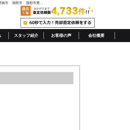
豊橋市東田中郷町の中古住宅 売却査定 相談無料｜不動産売却（空き家売却・空地売却）に強いセンチュリー21中央不動産｜豊川市 豊橋市 湖西市 蒲郡市豊橋市東田中郷町の中古住宅 売却査定実績 | 浜松市・磐田市・静岡市・焼津市・藤枝市・豊川市・豊橋市の不動産はセンチュリー21中央不動産
れ
スタッフ紹介
お客様の声
会社概要