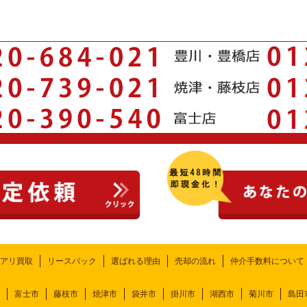
アリ買取
リースバック
選ばれる理由
売却の流れ
仲介手数料について
富士市
藤枝市
焼津市
袋井市
掛川市
湖西市
菊川市
島田