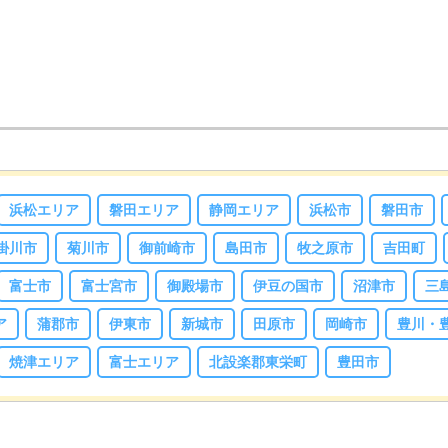
浜松エリア
磐田エリア
静岡エリア
浜松市
磐田市
掛川市
菊川市
御前崎市
島田市
牧之原市
吉田町
富士市
富士宮市
御殿場市
伊豆の国市
沼津市
三
ア
蒲郡市
伊東市
新城市
田原市
岡崎市
豊川・
焼津エリア
富士エリア
北設楽郡東栄町
豊田市